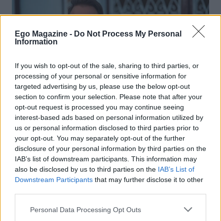
Ego Magazine -
Do Not Process My Personal
Information
If you wish to opt-out of the sale, sharing to third parties, or
processing of your personal or sensitive information for
targeted advertising by us, please use the below opt-out
section to confirm your selection. Please note that after your
opt-out request is processed you may continue seeing
interest-based ads based on personal information utilized by
us or personal information disclosed to third parties prior to
NEWS
your opt-out. You may separately opt-out of the further
disclosure of your personal information by third parties on the
Κώστας Καραφώτης: Η τρυφερή φωτογραφία με
την κόρη του που «έλιωσε» το Instagram
IAB’s list of downstream participants. This information may
also be disclosed by us to third parties on the
IAB’s List of
Downstream Participants
that may further disclose it to other
third parties.
Please note that this website/app uses one or more Google
Personal Data Processing Opt Outs
services and may gather and store information including but