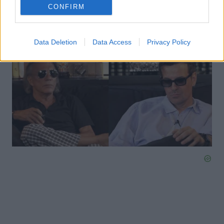
Στέλλα Μπεζαντάκου: «Βγάζετε απίστευτες κακίες
CONFIRM
και ζήλια, ειδικά οι γυναίκες»
Data Deletion
Data Access
Privacy Policy