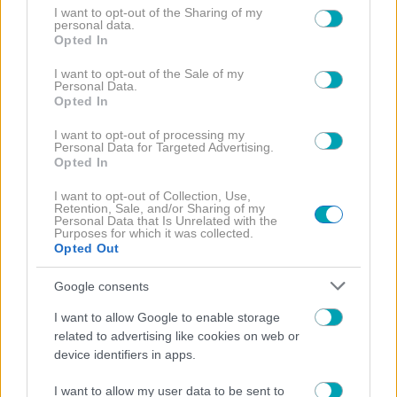
not limited to your visit or usage behaviour. You may click to
I want to opt-out of the Sharing of my
personal data.
grant or deny consent to Google and its third-party tags to
Opted In
use your data for below specified purposes in below Google
consent section.
I want to opt-out of the Sale of my
Personal Data.
Opted In
I want to opt-out of processing my
Personal Data for Targeted Advertising.
Opted In
I want to opt-out of Collection, Use,
Retention, Sale, and/or Sharing of my
NEWS
Personal Data that Is Unrelated with the
Purposes for which it was collected.
Διαζύγιο Λιβάνη-Ανδρομάχη: Συγκινεί ο Γιώργος για
Opted Out
τον γιο του- “Από αύριο θα…” (Φωτογραφίες)
Google consents
I want to allow Google to enable storage
related to advertising like cookies on web or
device identifiers in apps.
I want to allow my user data to be sent to