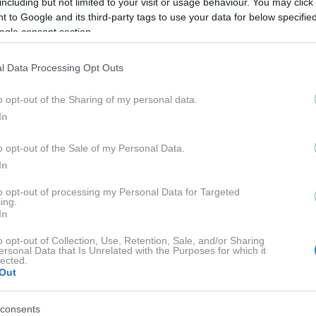
including but not limited to your visit or usage behaviour. You may click 
 to Google and its third-party tags to use your data for below specifi
ogle consent section.
στρατηγικό σχεδιασμό. Απέφυγε βιαστικές κινήσεις
l Data Processing Opt Outs
ιν ξεκινήσεις νέα έργα ή σχέδια.
o opt-out of the Sharing of my personal data.
 σε ωθούν να δράσεις. Σκέψου πρακτικά και κράτα
In
εση ως κινητήριο δύναμη για πρόοδο.
o opt-out of the Sale of my Personal Data.
και πρωτοτυπία έρχεται στο προσκήνιο. Συνεργασ
In
έες ιδέες, αλλά κράτησε κοντά σου όσους σε
to opt-out of processing my Personal Data for Targeted
ing.
In
η στα συναισθήματά σου. Απομόνωση για λίγο θα
o opt-out of Collection, Use, Retention, Sale, and/or Sharing
ersonal Data that Is Unrelated with the Purposes for which it
οινωνία με εμπιστευτικά άτομα θα φέρει ισορροπία
lected.
Out
consents