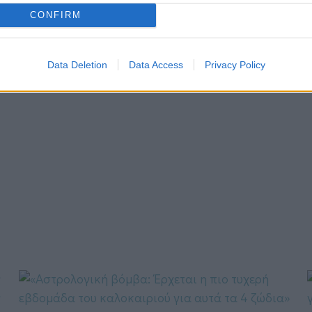
NEWS
ΑΣΤΡΑ - ΛΕΦΑΚΗΣ
ΨΥΧΟΛΟΓΙΑ
,
,
CONFIRM
Τι σημαίνουν τα όνειρά μας; Όσα αποκαλύπτουν
!
για τον εαυτό μας και το μέλλον μας
Data Deletion
Data Access
Privacy Policy