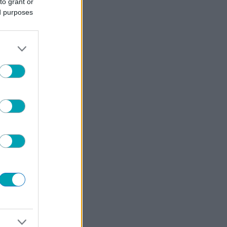
to grant or
ed purposes
 και
ίες
 σε
 και