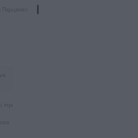
ε Περιμένει!
 να
ί την
μεσα