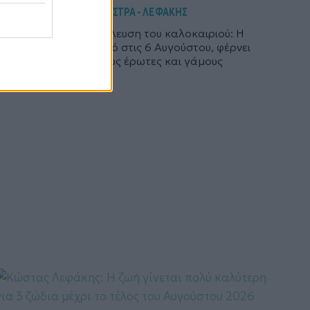
NEWS
ΑΣΤΡΑ - ΛΕΦΑΚΗΣ
,
Η πιο ερωτική διέλευση του καλοκαιριού: Η
Αφροδίτη στον Ζυγό στις 6 Αυγούστου, φέρνει
κεραυνοβόλους έρωτες και γάμους