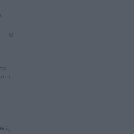
α
ατα
άσεις
θείς