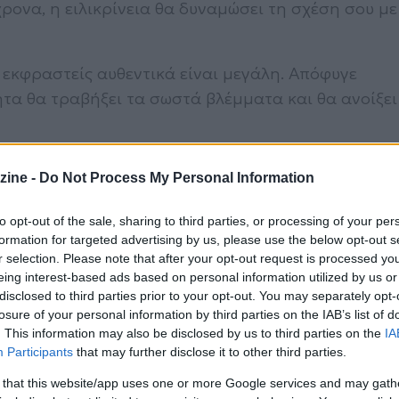
όχρονα, η ειλικρίνεια θα δυναμώσει τη σχέση σου με
 εκφραστείς αυθεντικά είναι μεγάλη. Απόφυγε
ητα θα τραβήξει τα σωστά βλέμματα και θα ανοίξει
ξη σε χώρο και μυαλό. Τακτοποίησε σκέψεις, σχέδι
zine -
Do Not Process My Personal Information
αφος για αποφάσεις που θα φέρουν ρεαλιστική πρ
to opt-out of the sale, sharing to third parties, or processing of your per
ύν σαφήνεια. Μικρές εντάσεις μπορεί να
formation for targeted advertising by us, please use the below opt-out s
πού χρειάζεται να εκφραστείς πιο καθαρά.
r selection. Please note that after your opt-out request is processed y
eing interest-based ads based on personal information utilized by us or
α και υποθέσεις. Ό,τι απέφευγες έρχεται στην
disclosed to third parties prior to your opt-out. You may separately opt-
losure of your personal information by third parties on the IAB’s list of
άρεις αποφάσεις με αυθεντικότητα, χωρίς να φοβάσ
. This information may also be disclosed by us to third parties on the
IA
Participants
that may further disclose it to other third parties.
 that this website/app uses one or more Google services and may gath