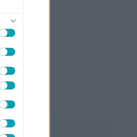
αση
 στα
 η
μοσύνη