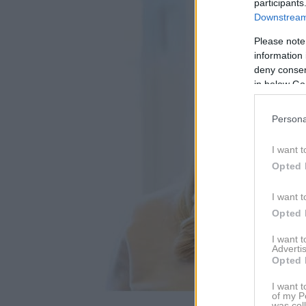
participants
Downstream 
Please note
information 
deny consent
in below Go
Persona
I want t
Opted 
I want t
Opted 
I want 
Advertis
Opted 
I want t
of my P
was col