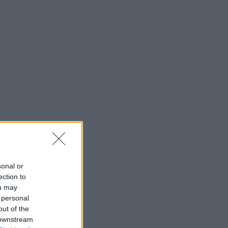
sonal or
ection to
ou may
 personal
out of the
 downstream