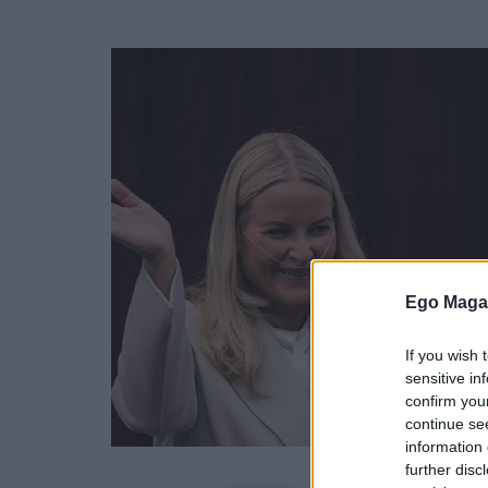
Ego Maga
If you wish 
sensitive in
confirm you
continue se
information 
further disc