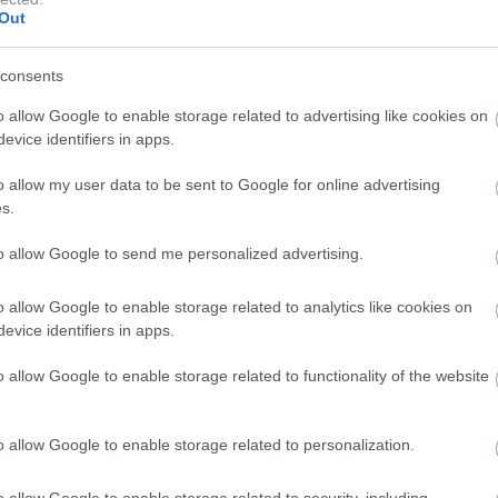
Out
 2018 ότι πάσχει από τη νόσο, εξηγώντας πως η κατάστ
ον ρυθμό της καθημερινότητάς της και τη συμμετοχή της
consents
o allow Google to enable storage related to advertising like cookies on
evice identifiers in apps.
o allow my user data to be sent to Google for online advertising
s.
αλατιού, η μεταμόσχευση ολοκληρώθηκε με επιτυχία και
to allow Google to send me personalized advertising.
παρακολούθηση. Οι θεράποντες ιατροί εμφανίζονται
o allow Google to enable storage related to analytics like cookies on
 ενώ η βασιλική οικογένεια εξέφρασε δημόσια την ευγνω
evice identifiers in apps.
είχε στην πολύωρη και απαιτητική επέμβαση.
o allow Google to enable storage related to functionality of the website
o allow Google to enable storage related to personalization.
ΜΕΤΕ ΜΑΡΙΤ
o allow Google to enable storage related to security, including