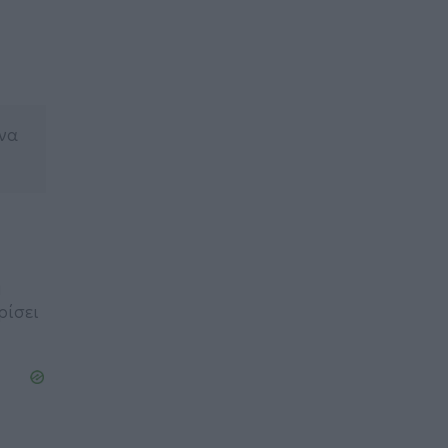
 να
η
ρίσει