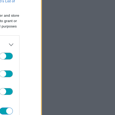
B’s List of
er and store
to grant or
ed purposes