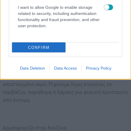
I want to allow Google to enable storage
related to security, including authentication
functionality and fraud prevention, and other
user protection.
CONFIRM
Εκτέλεση:
Το αφήνουμε σε σκοτεινό μέρος για 10–12 ημέρες,
Data Deletion
Data Access
Privacy Policy
σουρώνουμε και αν χρειάζεται, αραιώνουμε με λίγο
αποσταγμένο νερό. Ρίχνουμε λίγες σταγόνες σε
περβάζια, παράθυρα ή λάμπες για φυσική προστασία
από έντομα.
Αρμπαρόριζα στην Κουζίνα