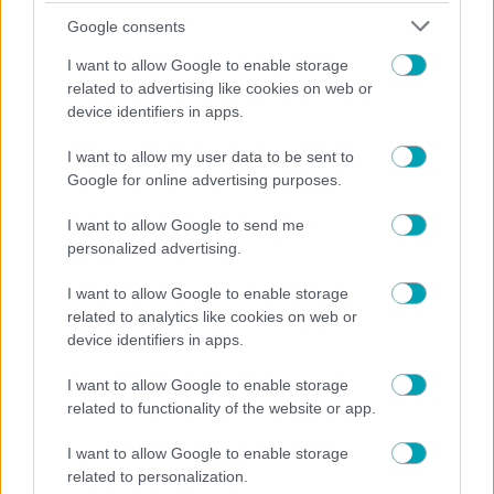
Εκτέλεση:
Google consents
Σε ένα βάζο βάζουμε ζάχαρη και φυλλαράκια
I want to allow Google to enable storage
αρμπαρόριζας. Κλείνουμε το βάζο και το αφήνουμε
related to advertising like cookies on web or
σε δροσερό, σκιερό μέρος για 10 ημέρες,
device identifiers in apps.
ανακατεύοντας τακτικά. Ιδανική για γλυκά,
I want to allow my user data to be sent to
μαρμελάδες και κομπόστες.
Google for online advertising purposes.
Φυσικό Εντομοαπωθητικό
I want to allow Google to send me
personalized advertising.
Υλικά:
I want to allow Google to enable storage
related to analytics like cookies on web or
50 γρ. αρμπαρόριζα
device identifiers in apps.
0,5 λίτρο οινόπνευμα 40°
I want to allow Google to enable storage
related to functionality of the website or app.
I want to allow Google to enable storage
related to personalization.