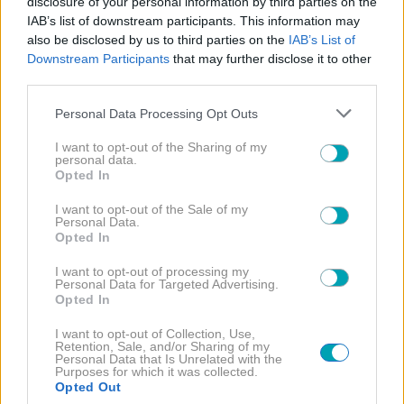
disclosure of your personal information by third parties on the
IAB’s list of downstream participants. This information may
also be disclosed by us to third parties on the
IAB’s List of
Downstream Participants
that may further disclose it to other
third parties.
Please note that this website/app uses one or more Google
Personal Data Processing Opt Outs
services and may gather and store information including but
not limited to your visit or usage behaviour. You may click to
I want to opt-out of the Sharing of my
personal data.
grant or deny consent to Google and its third-party tags to
Opted In
use your data for below specified purposes in below Google
consent section.
I want to opt-out of the Sale of my
Personal Data.
Opted In
Αρωματισμένη Ζάχαρη
I want to opt-out of processing my
Personal Data for Targeted Advertising.
Υλικά:
Opted In
I want to opt-out of Collection, Use,
1 κιλό ζάχαρη
Retention, Sale, and/or Sharing of my
Personal Data that Is Unrelated with the
Purposes for which it was collected.
Λίγα φύλλα αρμπαρόριζας
Opted Out