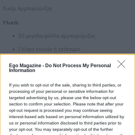
Λικέρ Αρμπαρόριζας
Υλικά:
50 μεγάλα φύλλα αρμπαρόριζας
1 λίτρο κονιάκ ή τσίπουρο
250 γρ. ζάχαρη
Ego Magazine -
Do Not Process My Personal
Information
Εκτέλεση:
If you wish to opt-out of the sale, sharing to third parties, or
Τοποθετούμε όλα τα υλικά σε ένα μεγάλο βάζο και
processing of your personal or sensitive information for
αφήνουμε σε σκιερό μέρος για 40–50 ημέρες.
targeted advertising by us, please use the below opt-out
Σουρώνουμε και απολαμβάνουμε ένα αρωματικό,
section to confirm your selection. Please note that after your
σπιτικό λικέρ.
opt-out request is processed you may continue seeing
interest-based ads based on personal information utilized by
us or personal information disclosed to third parties prior to
your opt-out. You may separately opt-out of the further