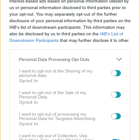
interest-based ads based on personal information utilized by
us or personal information disclosed to third parties prior to
your opt-out. You may separately opt-out of the further
disclosure of your personal information by third parties on the
IAB’s list of downstream participants. This information may
also be disclosed by us to third parties on the
IAB’s List of
Downstream Participants
that may further disclose it to other
third parties.
Τέλος, η
έλλειψη κοινών στόχων
μπορεί να
Please note that this website/app uses one or more Google
Personal Data Processing Opt Outs
οδηγήσει σε σταδιακή αποξένωση. Όταν δύο
services and may gather and store information including but
άνθρωποι δεν μοιράζονται ένα κοινό όραμα για το
not limited to your visit or usage behaviour. You may click to
I want to opt-out of the Sharing of my
personal data.
μέλλον ή δεν κινούνται προς την ίδια κατεύθυνση, η
grant or deny consent to Google and its third-party tags to
Opted In
use your data for below specified purposes in below Google
απόσταση μεγαλώνει. Οι κοινές αξίες και οι στόχοι
consent section.
I want to opt-out of the Sale of my
είναι αυτοί που δίνουν νόημα και σταθερότητα στη
Personal Data.
Opted In
σχέση.
I want to opt-out of processing my
Συνολικά, τα λάθη αυτά δεν σημαίνουν απαραίτητα
Personal Data for Targeted Advertising.
Opted In
το τέλος μιας σχέσης, αλλά αποτελούν
προειδοποιητικά σημάδια. Με
επίγνωση
,
I want to opt-out of Collection, Use,