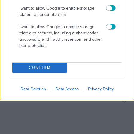
I want to allow Google to enable storage
related to personalization.
ΔΙΑΒΑΣΤΕ
ΠΕΡΙΣΣΟΤΕΡΑ
I want to allow Google to enable storage
related to security, including authentication
functionality and fraud prevention, and other
user protection.
CONFIRM
ΣΧΕΣΕΙΣ
Τips για υγιείς σχέσεις: Τα μυστικά μιας δυνατής και
Data Deletion
Data Access
Privacy Policy
ισορροπημένης σύνδεσης