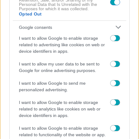
Retention, Sale, and/or Sharing of my
προσπάθεια
και
διάθεση για εξέλιξη
, κάθε ζευγάρι
Personal Data that Is Unrelated with the
Purposes for which it was collected.
μπορεί να ξεπεράσει τις δυσκολίες και να
Opted Out
δημιουργήσει μια πιο ουσιαστική και δυνατή
σύνδεση.
Google consents
I want to allow Google to enable storage
related to advertising like cookies on web or
device identifiers in apps.
I want to allow my user data to be sent to
Google for online advertising purposes.
I want to allow Google to send me
personalized advertising.
ΕΡΩΤΙΚΕΣ ΣΧΕΣΕΙΣ
ΖΕΥΓΑΡΙΑ
I want to allow Google to enable storage
ΛΑΘΗ
ΧΩΡΙΣΜΟΣ
related to analytics like cookies on web or
device identifiers in apps.
I want to allow Google to enable storage
related to functionality of the website or app.