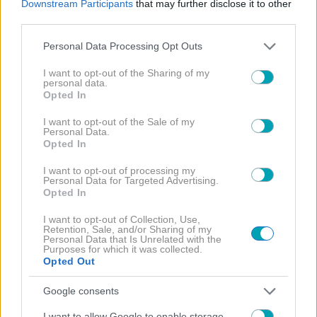
Downstream Participants
that may further disclose it to other
third parties.
Please note that this website/app uses one or more Google
Personal Data Processing Opt Outs
services and may gather and store information including but
not limited to your visit or usage behaviour. You may click to
I want to opt-out of the Sharing of my
personal data.
grant or deny consent to Google and its third-party tags to
Opted In
use your data for below specified purposes in below Google
consent section.
I want to opt-out of the Sale of my
Personal Data.
Opted In
I want to opt-out of processing my
Personal Data for Targeted Advertising.
Opted In
I want to opt-out of Collection, Use,
Retention, Sale, and/or Sharing of my
Personal Data that Is Unrelated with the
Purposes for which it was collected.
Opted Out
Google consents
I want to allow Google to enable storage