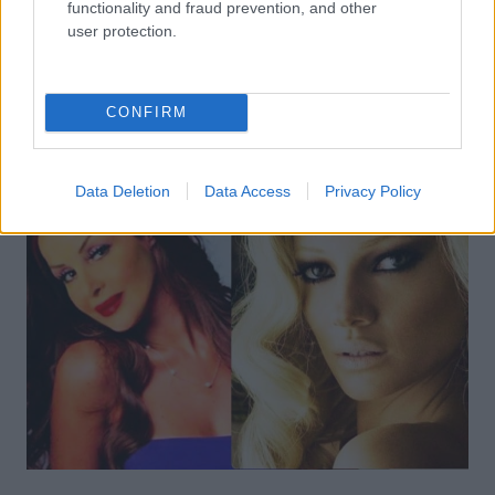
functionality and fraud prevention, and other
user protection.
NEWS
ΚΟΙΝΩΝΙΑ
,
Θρίλερ στον Λυκαβηττό: Βρέθηκε σορός γυναίκας
σε προχωρημένη αποσύνθεση- Οι πρώτες
CONFIRM
πληροφορίες
Data Deletion
Data Access
Privacy Policy