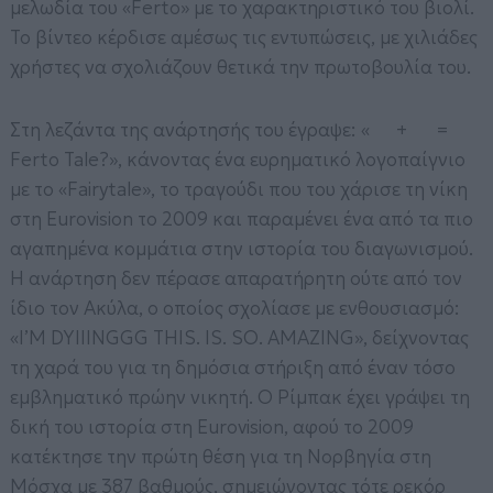
μελωδία του «Ferto» με το χαρακτηριστικό του βιολί.
Το βίντεο κέρδισε αμέσως τις εντυπώσεις, με χιλιάδες
χρήστες να σχολιάζουν θετικά την πρωτοβουλία του.
Στη λεζάντα της ανάρτησής του έγραψε: «
+
=
Ferto Tale?», κάνοντας ένα ευρηματικό λογοπαίγνιο
με το «Fairytale», το τραγούδι που του χάρισε τη νίκη
στη Eurovision το 2009 και παραμένει ένα από τα πιο
αγαπημένα κομμάτια στην ιστορία του διαγωνισμού.
Η ανάρτηση δεν πέρασε απαρατήρητη ούτε από τον
ίδιο τον Ακύλα, ο οποίος σχολίασε με ενθουσιασμό:
«I’M DYIIINGGG THIS. IS. SO. AMAZING», δείχνοντας
τη χαρά του για τη δημόσια στήριξη από έναν τόσο
εμβληματικό πρώην νικητή. Ο Ρίμπακ έχει γράψει τη
δική του ιστορία στη Eurovision, αφού το 2009
κατέκτησε την πρώτη θέση για τη Νορβηγία στη
Μόσχα με 387 βαθμούς, σημειώνοντας τότε ρεκόρ