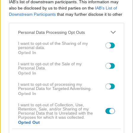
IAB’s list of downstream participants. This information may
Την ίδια ώρα, ο Ακύλας συνεχίζει να φιγουράρει ψηλά
also be disclosed by us to third parties on the
IAB’s List of
στα στοιχήματα της Eurovision 2026, με το «Ferto» να
Downstream Participants
that may further disclose it to other
third parties.
θεωρείται ένα από τα μεγάλα φαβορί. Η ελληνική
συμμετοχή θα εμφανιστεί τέταρτη στον πρώτο
Please note that this website/app uses one or more Google
Personal Data Processing Opt Outs
services and may gather and store information including but
ημιτελικό της 12ης Μαΐου, διεκδικώντας το εισιτήριο
not limited to your visit or usage behaviour. You may click to
I want to opt-out of the Sharing of my
για τον μεγάλο τελικό.
personal data.
grant or deny consent to Google and its third-party tags to
Opted In
use your data for below specified purposes in below Google
consent section.
I want to opt-out of the Sale of my
Personal Data.
Opted In
I want to opt-out of processing my
Personal Data for Targeted Advertising.
Opted In
I want to opt-out of Collection, Use,
Retention, Sale, and/or Sharing of my
Αλεξάντερ Ρίμπακ
Personal Data that Is Unrelated with the
Purposes for which it was collected.
Opted Out