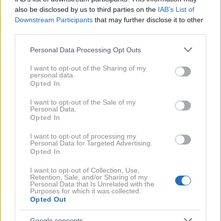
also be disclosed by us to third parties on the
IAB’s List of
Downstream Participants
that may further disclose it to other
third parties.
Please note that this website/app uses one or more Google
Personal Data Processing Opt Outs
services and may gather and store information including but
not limited to your visit or usage behaviour. You may click to
I want to opt-out of the Sharing of my
personal data.
grant or deny consent to Google and its third-party tags to
Opted In
use your data for below specified purposes in below Google
consent section.
I want to opt-out of the Sale of my
Personal Data.
Opted In
I want to opt-out of processing my
NEWS
Personal Data for Targeted Advertising.
Πόσο τρυφερό! Λίλα Μπακλέση: Η πρώτη
Opted In
φωτογραφία από το μαιευρήριο μετά τη
I want to opt-out of Collection, Use,
Retention, Sale, and/or Sharing of my
γέννηση του γιου της
Personal Data that Is Unrelated with the
08/08/2026
Purposes for which it was collected.
Opted Out
Google consents