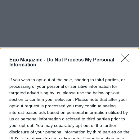
NEWS
Αποστολία Ζώη: Η συγκλονιστική αποκάλυψη
Ego Magazine -
Do Not Process My Personal
Information
της – «Μόλις κατάλαβε τι έχει, έφυγε από την
ζωή»
If you wish to opt-out of the sale, sharing to third parties, or
08/08/2026
processing of your personal or sensitive information for
targeted advertising by us, please use the below opt-out
section to confirm your selection. Please note that after your
opt-out request is processed you may continue seeing
interest-based ads based on personal information utilized by
us or personal information disclosed to third parties prior to
your opt-out. You may separately opt-out of the further
disclosure of your personal information by third parties on the
IAB’s list of downstream participants. This information may