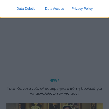
Data Deletion
Data Access
Privacy Policy
NEWS
Τέτα Κωνσταντά: «Αποσύρθηκα από τη δουλειά για
να μεγαλώσω τον γιο μου»