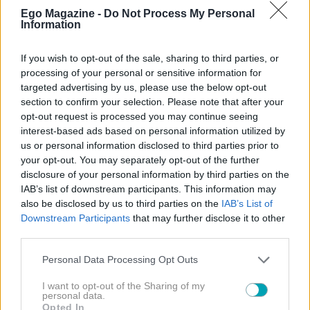
Ego Magazine -
Do Not Process My Personal
Information
If you wish to opt-out of the sale, sharing to third parties, or
processing of your personal or sensitive information for
targeted advertising by us, please use the below opt-out
section to confirm your selection. Please note that after your
opt-out request is processed you may continue seeing
interest-based ads based on personal information utilized by
us or personal information disclosed to third parties prior to
your opt-out. You may separately opt-out of the further
disclosure of your personal information by third parties on the
IAB’s list of downstream participants. This information may
also be disclosed by us to third parties on the
IAB’s List of
Downstream Participants
that may further disclose it to other
third parties.
Please note that this website/app uses one or more Google
Personal Data Processing Opt Outs
NEWS
services and may gather and store information including but
Έλενα Τσαγκρινού – Λάμπρος Κωνσταντάρας:
not limited to your visit or usage behaviour. You may click to
I want to opt-out of the Sharing of my
personal data.
Γενέθλια με ερωτική αφιέρωση στα social media
grant or deny consent to Google and its third-party tags to
Opted In