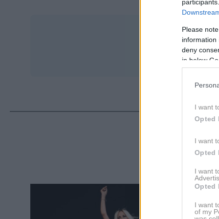
participants
Downstream 
Please note
information 
deny consent
in below Go
Persona
I want t
Opted 
ΔΙΑ
I want t
Opted 
I want 
Advertis
Opted 
I want t
of my P
was col