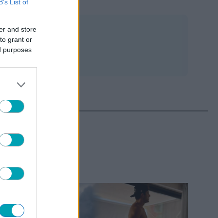
B’s List of
er and store
to grant or
ed purposes
ΤΕΡΑ