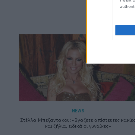
authenti
NEWS
Στέλλα Μπεζαντάκου: «Βγάζετε απίστευτες κακίε
και ζήλια, ειδικά οι γυναίκες»