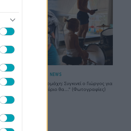
NEWS
Διαζύγιο Λιβάνη-Ανδρομάχη: Συγκινεί ο Γιώργος για
τον γιο του- “Από αύριο θα…” (Φωτογραφίες)