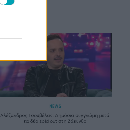
NEWS
Αλέξανδρος Τσουβέλας: Δημόσια συγγνώμη μετά
τα δύο sold out στη Ζάκυνθο