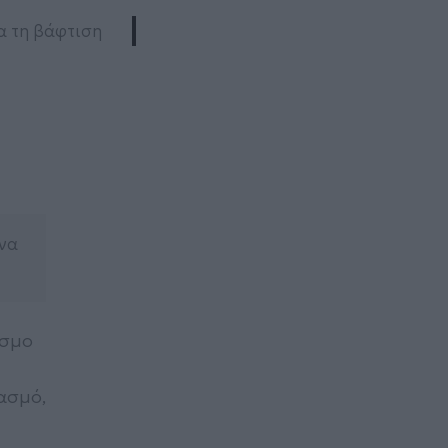
ια τη βάφτιση
 να
όσμο
ασμό,