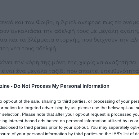
Δαναό και τον Φοίβο, η Άριελ ανέφερε πως τα ονόμ
έχουν αγκαλιάσει την αδελφή τους με μεγάλη αγάπη
κια και τα βλέμματα στοργής, που δείχνουν την αλ
στη νέα τους αδελφή.
κάνει την κόρη της μόνη της, χωρίς να αναζητήσει
είναι ένα μεγάλο ταξίδι που απαιτεί υπευθυνότητα
 αλλά για μια δέσμευση ζωής, και θέλει τα νέα πα
zine -
Do Not Process My Personal Information
αι με αγάπη, όχι από έλλειψη ή φόβο.
to opt-out of the sale, sharing to third parties, or processing of your per
νο όταν χτίζεται με αληθινή αγάπη. Αυτό είναι το π
formation for targeted advertising by us, please use the below opt-out s
στα νέα κορίτσια και τα αγόρια», κατέληξε η Άρι
r selection. Please note that after your opt-out request is processed y
τητα και τρυφερότητα την προσωπική της εμπειρί
eing interest-based ads based on personal information utilized by us or
disclosed to third parties prior to your opt-out. You may separately opt-
losure of your personal information by third parties on the IAB’s list of