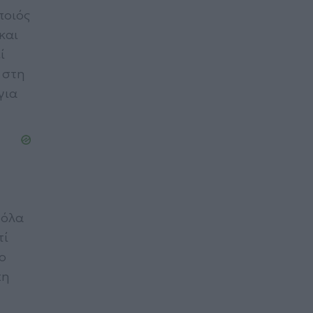
ποιός
και
ί
 στη
για
 όλα
τί
ο
πη