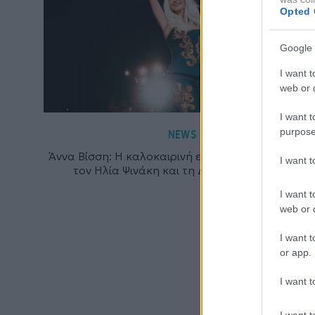
Opted 
Google 
I want t
web or d
I want t
purpose
NEWS
Άννα Βίσση: Η καλοκαιρινή εξόρμηση στο Ιόνιο μ
I want 
τον Ηλία Ψινάκη και τη Δήμητρα Κούστα
I want t
web or d
I want t
or app.
I want t
I want t