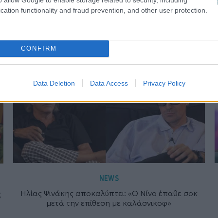
cation functionality and fraud prevention, and other user protection.
CONFIRM
Data Deletion
Data Access
Privacy Policy
NEWS
Ηλίας Ψινάκης αποκαλύπτει: «Ο Νίνο έπαθε σοκ
ς
μετά την επίθεση με καλάσνικοφ»