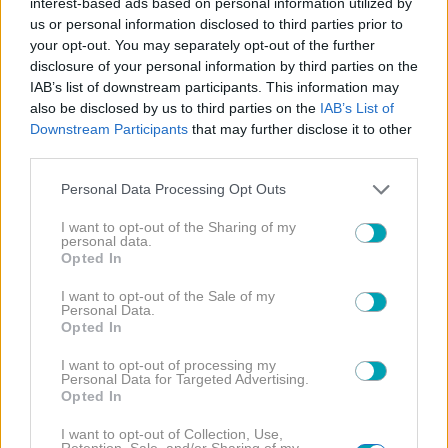
interest-based ads based on personal information utilized by
us or personal information disclosed to third parties prior to
your opt-out. You may separately opt-out of the further
disclosure of your personal information by third parties on the
IAB’s list of downstream participants. This information may
also be disclosed by us to third parties on the
IAB’s List of
Downstream Participants
that may further disclose it to other
third parties.
Please note that this website/app uses one or more Google
Personal Data Processing Opt Outs
services and may gather and store information including but
Met gala 2026
Μπάντ Μπάνυ
not limited to your visit or usage behaviour. You may click to
I want to opt-out of the Sharing of my
personal data.
grant or deny consent to Google and its third-party tags to
Opted In
use your data for below specified purposes in below Google
consent section.
I want to opt-out of the Sale of my
Personal Data.
Opted In
I want to opt-out of processing my
ΔΙΑΒΑΣΤΕ
Personal Data for Targeted Advertising.
Opted In
ΠΕΡΙΣΣΟΤΕΡΑ
I want to opt-out of Collection, Use,
Retention, Sale, and/or Sharing of my