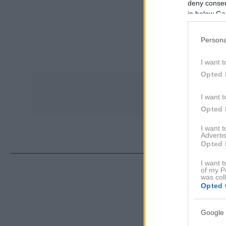
deny consent
in below Go
Persona
I want t
Opted 
I want t
Opted 
I want 
Advertis
Opted 
I want t
of my P
ΔΙΑ
was col
Opted 
Google 