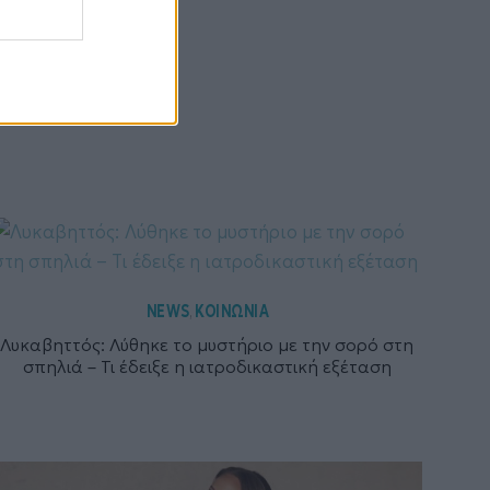
NEWS
ΚΟΙΝΩΝΙΑ
,
Λυκαβηττός: Λύθηκε το μυστήριο με την σορό στη
σπηλιά – Τι έδειξε η ιατροδικαστική εξέταση