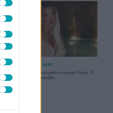
NEWS
Εσπευσμένα στο νοσοκομείο η Ιωάννα Τούνη -Τι
συνέβη