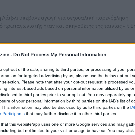
η Λάιβλι υπέβαλε αγωγή για σεξουαλική παρενόχληση
ό πρωταγωνιστής ήταν και σκηνοθέτης της ταινίας «It E
ς ισχυρισμούς και τον επόμενο μήνα κατέθεσε ανταγω
 Λάιβλι, του συζύγου της Ράιαν Ρέινολντς και της
zine -
Do Not Process My Personal Information
ρώντας τους για δυσφήμιση, εκβιασμό και άλλα αδικήμα
to opt-out of the sale, sharing to third parties, or processing of your per
formation for targeted advertising by us, please use the below opt-out s
ιο του 2025. Στην απόφασή του, ο δικαστής Λίμαν ανέφ
r selection. Please note that after your opt-out request is processed y
ουν ισχυριστεί ότι η Λάιβλι είναι υπεύθυνη για δηλώσεις 
eing interest-based ads based on personal information utilized by us or
αγγελία της στην Καλιφόρνια, οι οποίες προστατεύοντα
disclosed to third parties prior to your opt-out. You may separately opt-
losure of your personal information by third parties on the IAB’s list of
. This information may also be disclosed by us to third parties on the
IA
φαίνεται πως δεν έχει κλείσει οριστικά, καθώς οι δύο
Participants
that may further disclose it to other third parties.
 το οικονομικό σκέλος της υπόθεσης.
 that this website/app uses one or more Google services and may gath
including but not limited to your visit or usage behaviour. You may click 