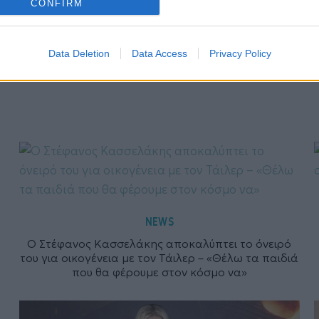
CONFIRM
Data Deletion
Data Access
Privacy Policy
NEWS
Ο Στέφανος Κασσελάκης αποκαλύπτει το όνειρό
του για οικογένεια με τον Τάιλερ – «Θέλω τα παιδιά
που θα φέρουμε στον κόσμο να»