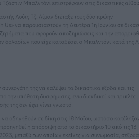
ο Τζάστιν Μπαλντόνι επιστρέφουν στις δικαστικές αίθου
αστής Λούις Τζ. Λίμαν διέταξε τους δύο πρώην
th Us» να παρουσιαστούν τη Δευτέρα 1η Ιουνίου σε δικα
 ζητήματα που αφορούν αποζημιώσεις και την απορριφ
 δολαρίων που είχε καταθέσει ο Μπαλντόνι κατά της Λ
 συνεργάτη της να καλύψει τα δικαστικά έξοδα και τις
ό την υπόθεση δυσφήμισης, ενώ διεκδικεί και τριπλές
ής της δεν έχει γίνει γνωστό.
ο να οδηγηθούν σε δίκη στις 18 Μαΐου, ωστόσο κατέληξα
προηγηθεί η απόρριψη από το δικαστήριο 10 από τις 13
 2023, μεταξύ των οποίων εκείνες για συνωμοσία, σεξου