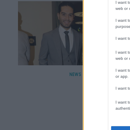
I want t
web or d
I want t
purpose
I want 
I want t
web or d
I want t
NEWS
or app.
I want t
I want t
authenti