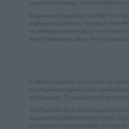
νομική τους διαμάχη, η Μπλέικ Λάιβλι και 
Σύμφωνα με δημοσίευμα του Page Six, ο δικ
συμπρωταγωνιστές της ταινίας «It Ends Wi
του Μανχάταν, προκειμένου να εξεταστούν
αγωγή δυσφήμισης ύψους 400 εκατομμυρίων
Η ηθοποιός φέρεται να ζητά από τον πρώην
οικονομικές υποχρεώσεις που προέκυψαν απ
αποζημιώσεις. Το ακριβές ποσό της απαίτησ
Υπενθυμίζεται ότι οι δύο πλευρές επρόκειτ
συμφωνία συμβιβασμού στις 4 Μαΐου. Είχε 
κατηγορίες που είχε καταθέσει η Λάιβλι το