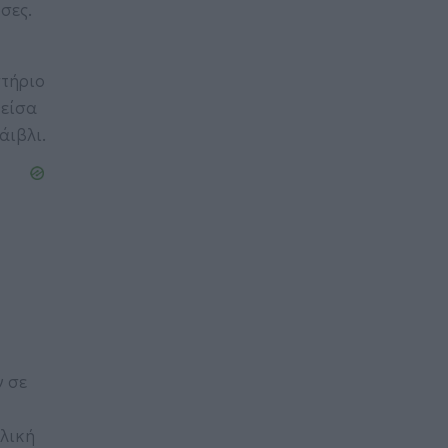
σες.
στήριο
θείσα
άιβλι.
ν σε
αλική