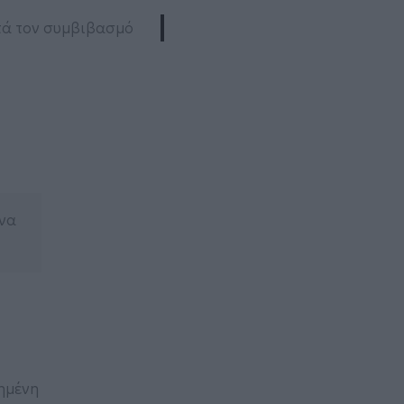
τά τον συμβιβασμό
 να
ημένη