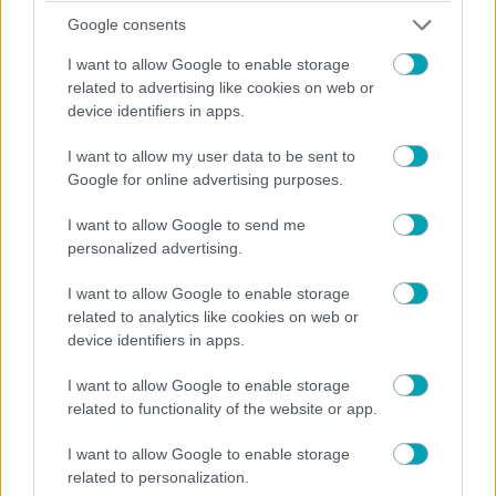
Google consents
I want to allow Google to enable storage
related to advertising like cookies on web or
device identifiers in apps.
I want to allow my user data to be sent to
Google for online advertising purposes.
Agnes Haasz, Ουγγαρία
I want to allow Google to send me
Αlexandra Haeseker, Καναδάς
personalized advertising.
Alicia Candiani, Αργεντινή
I want to allow Google to enable storage
related to analytics like cookies on web or
Αναστασία Χαροκόπου, Ελλάδα
device identifiers in apps.
I want to allow Google to enable storage
Anna Radko Pedersen, Νορβηγία
related to functionality of the website or app.
Αργυρή Βασιλάκου, Ελλάδα
I want to allow Google to enable storage
related to personalization.
Canuto Κallan, Ελλάδα