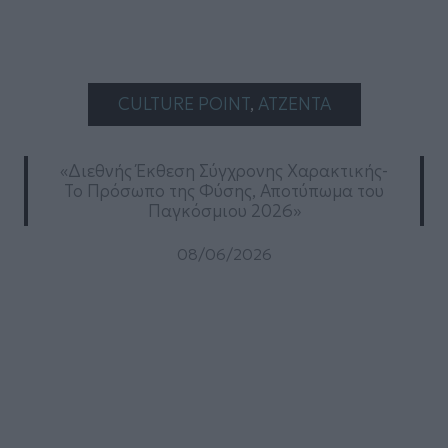
CULTURE POINT
, 
ΑΤΖΕΝΤΑ
«Διεθνής Έκθεση Σύγχρονης Χαρακτικής-
Το Πρόσωπο της Φύσης, Αποτύπωμα του
Παγκόσμιου 2026»
08/06/2026