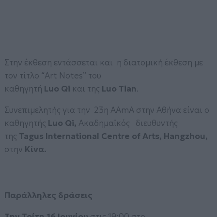
Στην έκθεση εντάσσεται και η διατομική έκθεση με
τον τίτλο “Art Notes” του
καθηγητή
Luo Qi
και της
Luo Tian
.
Συνεπιμελητής για την 23η AAmA στην Αθήνα είναι ο
καθηγητής
Luo Qi,
Ακαδημαϊκός διευθυντής
της
Tagus International Centre of Arts, Hangzhou,
στην
Κίνα.
Παράλληλες δράσεις
T
ην Τρίτη 16 Ιουνίου
στις 19:00 στο