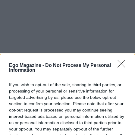
Ego Magazine -
Do Not Process My Personal
Information
Θα ακολουθήσει η προβολή του VIDEO
«Α.Σ.Κ.Τ. Β’
Εργαστήριο Χαρακτικής, 16 Χρόνια Χαρακτικής
If you wish to opt-out of the sale, sharing to third parties, or
processing of your personal or sensitive information for
‘Έρευνας, 1999-2015»
Παραγωγή και επιμέλεια:
targeted advertising by us, please use the below opt-out
Βίκυ Τσαλαματά.
section to confirm your selection. Please note that after your
opt-out request is processed you may continue seeing
Την Παρασκευή
19 Ιουνίου
στις 19:00 θα
interest-based ads based on personal information utilized by
πραγματοποιηθεί περφόρμανς
κινέζικης
us or personal information disclosed to third parties prior to
your opt-out. You may separately opt-out of the further
καλλιγραφίας
από τον Καθηγητή
Luo Qi.