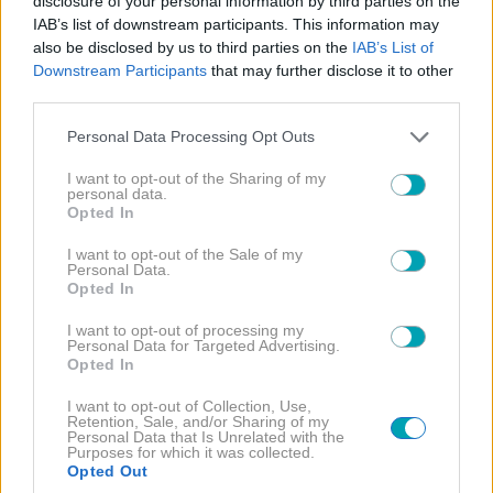
disclosure of your personal information by third parties on the
IAB’s list of downstream participants. This information may
Την Τρίτη 23 Ιουνίου
στις 19:00 θα
also be disclosed by us to third parties on the
IAB’s List of
πραγματοποιηθεί διάλεξη της
Downstream Participants
that may further disclose it to other
Καθηγήτριας, Ιστορικού της Τέχνης
Αθηνάς Σχινά
.
third parties.
Please note that this website/app uses one or more Google
Personal Data Processing Opt Outs
Θα ακολουθήσει η προβολή του VIDEO “ΑΣΚΤ Β’
services and may gather and store information including but
Εργαστήριο Χαρακτικής, Η Παλίμψηστη
not limited to your visit or usage behaviour. You may click to
I want to opt-out of the Sharing of my
personal data.
Πόλη”. Παραγωγή και επιμέλεια: Βίκυ Τσαλαματά.
grant or deny consent to Google and its third-party tags to
Opted In
use your data for below specified purposes in below Google
consent section.
I want to opt-out of the Sale of my
Personal Data.
Opted In
Συμμετέχουν οι καλλιτέχνες:
I want to opt-out of processing my
Personal Data for Targeted Advertising.
Opted In
I want to opt-out of Collection, Use,
Retention, Sale, and/or Sharing of my
Personal Data that Is Unrelated with the
Purposes for which it was collected.
Opted Out