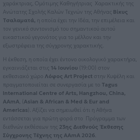
χαράκτριας, Ομότιμης Καθηγήτριας Χαρακτικής της
Ανώτατης Σχολής Καλών Τεχνών της Αθήνας
Βίκυς
Τσαλαματά,
η οποία έχει την Ιδέα, την επιμέλεια και
τον γενικό συντονισμό του σημαντικού αυτού
εικαστικού γεγονότος για το μέλλον και την
εξωστρέφεια της σύγχρονης χαρακτικής.
Η έκθεση, η οποία έχει έντονο οικολογικό χαρακτήρα,
εγκαινιάζεται στις
14 Ιουνίου
(19:00) στον
εκθεσιακό χώρο
Λόφος
Art
Project
στην Κυψέλη και
πραγματοποιείται σε συνεργασία με το
Tagus
International
Centre
of
Arts
,
Hangzhou
,
China
,
AAmA
, (
Asian
&
African
&
Med
&
Eur
and
Americas
). Αξίζει να σημειωθεί ότι η Αθήνα
εντάσσεται για πρώτη φορά στο Πρόγραμμα των
διεθνών εκθέσεων της
23ης Διεθνούς Έκθεσης
Σύγχρονης Τέχνης της AAmA 2026
.