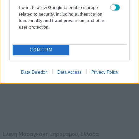
I want to allow Google to enable storage
Dan Welden, ΗΠΑ
related to security, including authentication
functionality and fraud prevention, and other
Debora Chapman, Καναδάς
user protection.
Derek Michael Besant, Καναδάς
CONFIRM
Data Deletion
Data Access
Privacy Policy
Ελένη Μαραγκάκη Ξηρομάμου, Ελλάδα