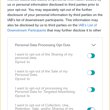
us or personal information disclosed to third parties prior to
your opt-out. You may separately opt-out of the further
NEWS
disclosure of your personal information by third parties on the
IAB’s list of downstream participants. This information may
Κιμούλης: Αυτός είναι ο επί 4 χρόνια σύντροφος της
also be disclosed by us to third parties on the
IAB’s List of
κόρης του – Δείτε τον για πρώτη φορά
Downstream Participants
that may further disclose it to other
third parties.
Please note that this website/app uses one or more Google
Personal Data Processing Opt Outs
services and may gather and store information including but
not limited to your visit or usage behaviour. You may click to
I want to opt-out of the Sharing of my
personal data.
grant or deny consent to Google and its third-party tags to
Opted In
use your data for below specified purposes in below Google
consent section.
I want to opt-out of the Sale of my
Personal Data.
Opted In
I want to opt-out of processing my
Personal Data for Targeted Advertising.
Opted In
I want to opt-out of Collection, Use,
Retention, Sale, and/or Sharing of my