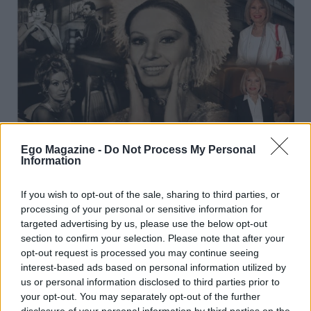
NEWS
VINTAGE STORIES
,
Ego Magazine -
Do Not Process My Personal
Information
Ρίκα Διαλυνά: Έγινε 95 ετών – Η ζωή μιας γυναίκας
που έζησε σαν κινηματογραφική ταινία
If you wish to opt-out of the sale, sharing to third parties, or
processing of your personal or sensitive information for
targeted advertising by us, please use the below opt-out
section to confirm your selection. Please note that after your
opt-out request is processed you may continue seeing
interest-based ads based on personal information utilized by
us or personal information disclosed to third parties prior to
your opt-out. You may separately opt-out of the further
disclosure of your personal information by third parties on the