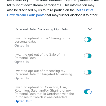
IAB’s list of downstream participants. This information may
also be disclosed by us to third parties on the
IAB’s List of
Downstream Participants
that may further disclose it to other
third parties.
NEWS
Please note that this website/app uses one or more Google
Personal Data Processing Opt Outs
services and may gather and store information including but
not limited to your visit or usage behaviour. You may click to
I want to opt-out of the Sharing of my
personal data.
grant or deny consent to Google and its third-party tags to
Opted In
use your data for below specified purposes in below Google
consent section.
I want to opt-out of the Sale of my
Personal Data.
Opted In
I want to opt-out of processing my
Personal Data for Targeted Advertising.
Opted In
I want to opt-out of Collection, Use,
Retention, Sale, and/or Sharing of my
Personal Data that Is Unrelated with the
Κατερίνα Παπουτσάκη: Η «πασαρέλα» με μαγιό που
Purposes for which it was collected.
έγινε viral– Αποθεώθηκε για τη φυσική ομορφιά της
Opted Out
(video)