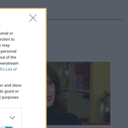
ΤΕΡΑ
sonal or
ection to
ou may
 personal
out of the
 downstream
B’s List of
er and store
to grant or
ed purposes