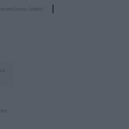
ατσούλικη» (video)
 να
έσα