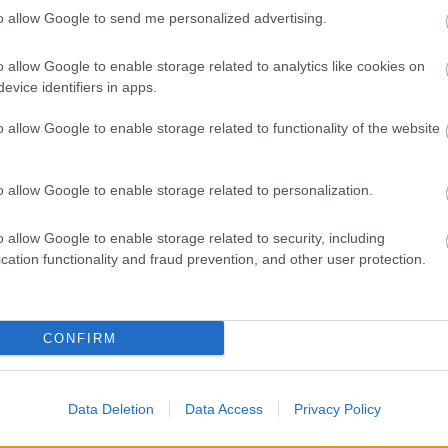
to allow Google to send me personalized advertising.
o allow Google to enable storage related to analytics like cookies on
evice identifiers in apps.
o allow Google to enable storage related to functionality of the website
o allow Google to enable storage related to personalization.
o allow Google to enable storage related to security, including
cation functionality and fraud prevention, and other user protection.
NEWS
Ο Πέτρος Κουσουλός επιστρέφει στον ΑΝΤ1 – Δείτε
CONFIRM
το πρώτο τρέιλερ των «Αποκαλύψεων»
Data Deletion
Data Access
Privacy Policy