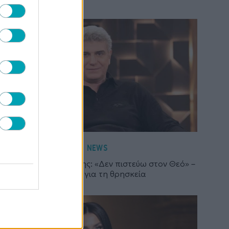
NEWS
Βλαδίμηρος Κυριακίδης: «Δεν πιστεύω στον Θεό» –
Όσα είπε για τη θρησκεία