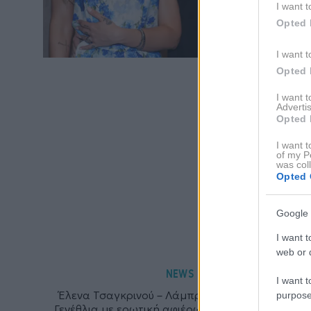
I want t
Opted 
I want t
Opted 
I want 
Advertis
Opted 
I want t
of my P
was col
Opted 
Google 
I want t
web or d
NEWS
I want t
Έλενα Τσαγκρινού – Λάμπρος Κωνσταντάρας:
purpose
Γενέθλια με ερωτική αφιέρωση στα social media