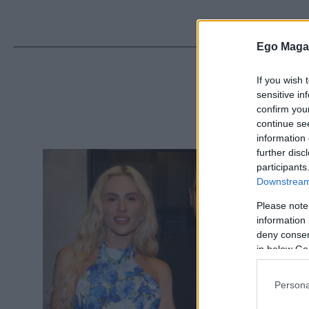
Ego Maga
ΔΙΑ
If you wish 
sensitive in
confirm you
continue se
information 
further disc
participants
Downstream 
Please note
information 
deny consent
in below Go
Persona