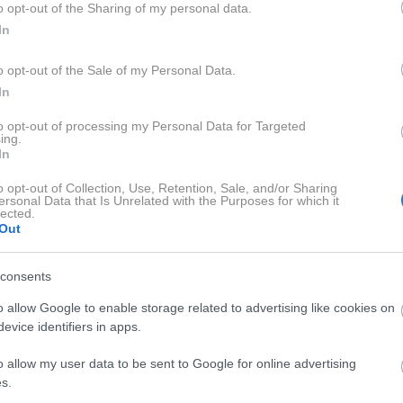
o opt-out of the Sharing of my personal data.
In
NEWS
o opt-out of the Sale of my Personal Data.
Γιώργος Παράσχος: Συνεχίζει τη μάχη με τον
In
καρκίνο – Η νέα ανάρτηση από το νοσοκομείο
to opt-out of processing my Personal Data for Targeted
ing.
In
o opt-out of Collection, Use, Retention, Sale, and/or Sharing
ersonal Data that Is Unrelated with the Purposes for which it
lected.
Out
consents
o allow Google to enable storage related to advertising like cookies on
evice identifiers in apps.
o allow my user data to be sent to Google for online advertising
s.