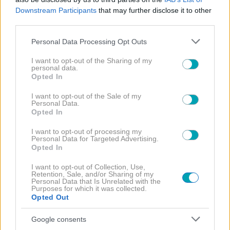
Downstream Participants
that may further disclose it to other
third parties.
Please note that this website/app uses one or more Google
Personal Data Processing Opt Outs
services and may gather and store information including but
not limited to your visit or usage behaviour. You may click to
I want to opt-out of the Sharing of my
personal data.
grant or deny consent to Google and its third-party tags to
Opted In
use your data for below specified purposes in below Google
consent section.
I want to opt-out of the Sale of my
Personal Data.
Opted In
I want to opt-out of processing my
Personal Data for Targeted Advertising.
Opted In
NEWS
I want to opt-out of Collection, Use,
Retention, Sale, and/or Sharing of my
Πόσο τρυφερό! Λίλα Μπακλέση: Η πρώτη
Personal Data that Is Unrelated with the
Purposes for which it was collected.
φωτογραφία από το μαιευρήριο μετά τη γέννηση
Opted Out
του γιου της
Google consents