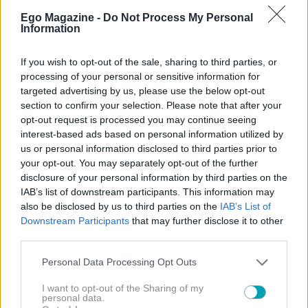
Ego Magazine -
Do Not Process My Personal
Information
If you wish to opt-out of the sale, sharing to third parties, or
processing of your personal or sensitive information for
targeted advertising by us, please use the below opt-out
section to confirm your selection. Please note that after your
opt-out request is processed you may continue seeing
interest-based ads based on personal information utilized by
us or personal information disclosed to third parties prior to
your opt-out. You may separately opt-out of the further
disclosure of your personal information by third parties on the
IAB’s list of downstream participants. This information may
also be disclosed by us to third parties on the
IAB’s List of
Downstream Participants
that may further disclose it to other
third parties.
NEWS
Φωτεινή Πετρογιάννη: Η απάντηση σε σχόλιο για τα
Please note that this website/app uses one or more Google
Personal Data Processing Opt Outs
κιλά της – «Επιτέλους, με ζύγισες!»
services and may gather and store information including but
not limited to your visit or usage behaviour. You may click to
I want to opt-out of the Sharing of my
personal data.
grant or deny consent to Google and its third-party tags to