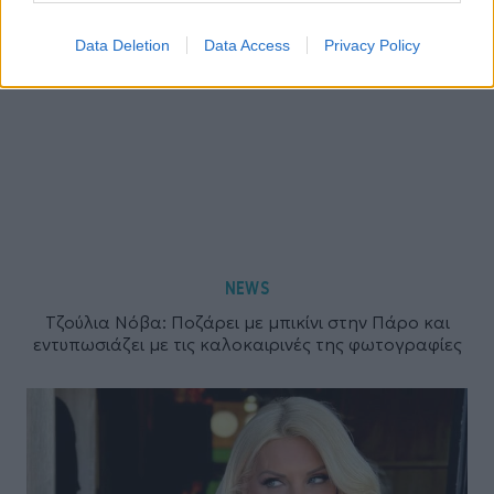
Data Deletion
Data Access
Privacy Policy
NEWS
Τζούλια Νόβα: Ποζάρει με μπικίνι στην Πάρο και
εντυπωσιάζει με τις καλοκαιρινές της φωτογραφίες