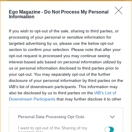
Ego Magazine -
Do Not Process My Personal
Information
NEWS
If you wish to opt-out of the sale, sharing to third parties, or
Χρήστος Δάντης: Οι άγνωστες ιστορίες πίσω από τις
processing of your personal or sensitive information for
μεγάλες επιτυχίες του – «Τα Δαχτυλικά
targeted advertising by us, please use the below opt-out
Αποτυπώματα δεν άρεσαν στην εταιρεία»
section to confirm your selection. Please note that after your
opt-out request is processed you may continue seeing
interest-based ads based on personal information utilized by
us or personal information disclosed to third parties prior to
your opt-out. You may separately opt-out of the further
disclosure of your personal information by third parties on the
IAB’s list of downstream participants. This information may
also be disclosed by us to third parties on the
IAB’s List of
Downstream Participants
that may further disclose it to other
third parties.
Please note that this website/app uses one or more Google
Personal Data Processing Opt Outs
services and may gather and store information including but
not limited to your visit or usage behaviour. You may click to
I want to opt-out of the Sharing of my
personal data.