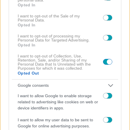
grant or deny consent to Google and its third-party tags to
Opted In
use your data for below specified purposes in below Google
consent section.
I want to opt-out of the Sale of my
Personal Data.
Opted In
I want to opt-out of processing my
Personal Data for Targeted Advertising.
Opted In
I want to opt-out of Collection, Use,
Retention, Sale, and/or Sharing of my
Personal Data that Is Unrelated with the
Purposes for which it was collected.
Opted Out
Google consents
I want to allow Google to enable storage
related to advertising like cookies on web or
NEWS
device identifiers in apps.
Άγγελος Λάτσιος: Η επική απάντηση μετά την
είδηση ότι δουλεύει ωσ σερβιτόρος «Η πιο καλή
I want to allow my user data to be sent to
γκαρσόνα είμαι εγώ»
Google for online advertising purposes.