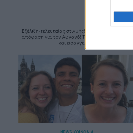
Εξέλιξη-τελευταίας στιγμής! Κυψέλη: Ομόφωνη η
απόφαση για τον Αφγανό! Τι διέταξαν ανακριτής
και εισαγγελέας
NEWS
ΚΟΙΝΩΝΙΑ
,