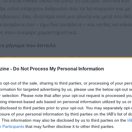
ε τα social media. Θέλω να ζήσω τη ζωή μου. Φυσικά και
ia, αλλά υπάρχουν άνθρωποι που τα λειτουργούν και με
βαίνεις όλα, ιδιαίτερα από μια ηλικία και μετά που θέλ
α ανιψάκια σου – έχω δυο ανιψάκια – και να θες να κάνε
υς σου» ανέφερε χαρακτηριστικά.
το μήνυμα που έστειλε
θώς όλο και περισσότεροι καλλιτέχνες φαίνεται πως
 τα social media και την πίεση της συνεχούς έκθεσης. Ο
zine -
Do Not Process My Personal Information
λε ένα πιο προσωπικό αλλά και αιχμηρό μήνυμα για την 
ι επιστροφής σε μια πιο απλή καθημερινότητα, μακριά
to opt-out of the sale, sharing to third parties, or processing of your per
formation for targeted advertising by us, please use the below opt-out s
r selection. Please note that after your opt-out request is processed y
eing interest-based ads based on personal information utilized by us or
disclosed to third parties prior to your opt-out. You may separately opt-
losure of your personal information by third parties on the IAB’s list of
. This information may also be disclosed by us to third parties on the
IA
Participants
that may further disclose it to other third parties.