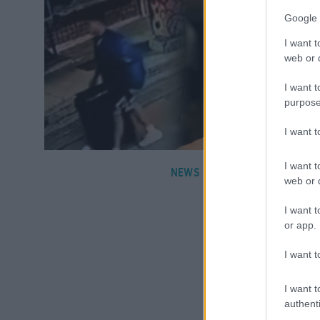
Google 
I want t
web or d
I want t
purpose
I want 
I want t
NEWS
web or d
I want t
or app.
I want t
I want t
authenti