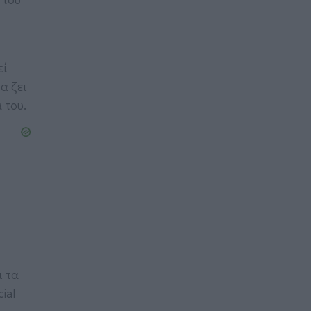
 του
εί
α ζει
 του.
ι τα
ial