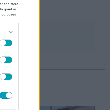
er and store
to grant or
ed purposes
ΤΕΡΑ