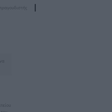
 τραγουδιστής
 να
ατείου