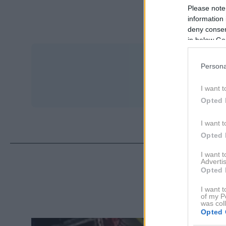
Please note
information 
deny consent
in below Go
Persona
I want t
Opted 
I want t
Opted 
I want 
Advertis
ΔΙΑ
Opted 
I want t
of my P
was col
Opted 