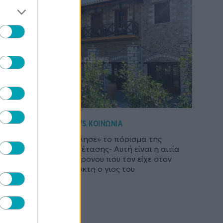
NEWS
ΚΟΙΝΩΝΙΑ
,
Μυστράς: «Μίλησε» το πόρισμα της
ιατροδικαστικής εξέτασης- Αυτή είναι η αιτία
θανάτου του 90χρονου που τον είχε στον
καταψύκτη ο γιος του