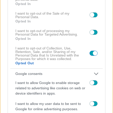
grant or deny consent to Google and its third-party tags to
Opted In
use your data for below specified purposes in below Google
consent section.
I want to opt-out of the Sale of my
Personal Data.
Opted In
I want to opt-out of processing my
Personal Data for Targeted Advertising.
Opted In
I want to opt-out of Collection, Use,
Retention, Sale, and/or Sharing of my
Personal Data that Is Unrelated with the
Purposes for which it was collected.
ΓΩΓΩ ΜΑΣΤΡΟΚΩΣΤΑ
Opted Out
Google consents
I want to allow Google to enable storage
related to advertising like cookies on web or
device identifiers in apps.
ΔΙΑΒΑΣΤΕ
I want to allow my user data to be sent to
ΠΕΡΙΣΣΟΤΕΡΑ
Google for online advertising purposes.