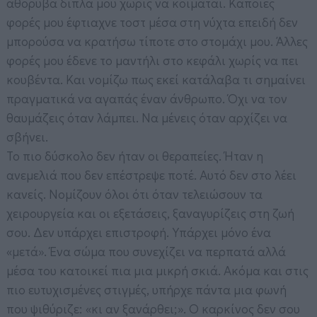
αθόρυβα δίπλα μου χωρίς να κοιμάται. Κάποιες
φορές μου έφτιαχνε τοστ μέσα στη νύχτα επειδή δεν
μπορούσα να κρατήσω τίποτε στο στομάχι μου. Άλλες
φορές μου έδενε το μαντήλι στο κεφάλι χωρίς να πει
κουβέντα. Και νομίζω πως εκεί κατάλαβα τι σημαίνει
πραγματικά να αγαπάς έναν άνθρωπο. Όχι να τον
θαυμάζεις όταν λάμπει. Να μένεις όταν αρχίζει να
σβήνει.
Το πιο δύσκολο δεν ήταν οι θεραπείες. Ήταν η
ανεμελιά που δεν επέστρεψε ποτέ. Αυτό δεν στο λέει
κανείς. Νομίζουν όλοι ότι όταν τελειώσουν τα
χειρουργεία και οι εξετάσεις, ξαναγυρίζεις στη ζωή
σου. Δεν υπάρχει επιστροφή. Υπάρχει μόνο ένα
«μετά». Ένα σώμα που συνεχίζει να περπατά αλλά
μέσα του κατοικεί πια μια μικρή σκιά. Ακόμα και στις
πιο ευτυχισμένες στιγμές, υπήρχε πάντα μια φωνή
που ψιθύριζε: «κι αν ξανάρθει;». Ο καρκίνος δεν σου