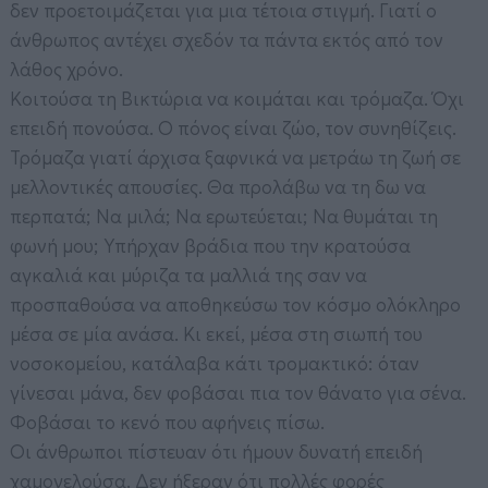
δεν προετοιμάζεται για μια τέτοια στιγμή. Γιατί ο
άνθρωπος αντέχει σχεδόν τα πάντα εκτός από τον
λάθος χρόνο.
Κοιτούσα τη Βικτώρια να κοιμάται και τρόμαζα. Όχι
επειδή πονούσα. Ο πόνος είναι ζώο, τον συνηθίζεις.
Τρόμαζα γιατί άρχισα ξαφνικά να μετράω τη ζωή σε
μελλοντικές απουσίες. Θα προλάβω να τη δω να
περπατά; Να μιλά; Να ερωτεύεται; Να θυμάται τη
φωνή μου; Υπήρχαν βράδια που την κρατούσα
αγκαλιά και μύριζα τα μαλλιά της σαν να
προσπαθούσα να αποθηκεύσω τον κόσμο ολόκληρο
μέσα σε μία ανάσα. Κι εκεί, μέσα στη σιωπή του
νοσοκομείου, κατάλαβα κάτι τρομακτικό: όταν
γίνεσαι μάνα, δεν φοβάσαι πια τον θάνατο για σένα.
Φοβάσαι το κενό που αφήνεις πίσω.
Οι άνθρωποι πίστευαν ότι ήμουν δυνατή επειδή
χαμογελούσα. Δεν ήξεραν ότι πολλές φορές