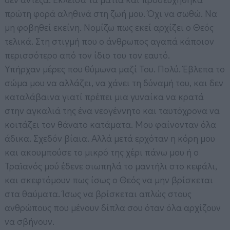
δεν άντεξα. Έκλεισα τα μάτια και προσευχήθηκα
πρώτη φορά αληθινά στη ζωή μου. Όχι να σωθώ. Να
μη φοβηθεί εκείνη. Νομίζω πως εκεί αρχίζει ο Θεός
τελικά. Στη στιγμή που ο άνθρωπος αγαπά κάποιον
περισσότερο από τον ίδιο του τον εαυτό.
Υπήρχαν μέρες που θύμωνα μαζί Του. Πολύ. Έβλεπα το
σώμα μου να αλλάζει, να χάνει τη δύναμή του, και δεν
καταλάβαινα γιατί πρέπει μια γυναίκα να κρατά
στην αγκαλιά της ένα νεογέννητο και ταυτόχρονα να
κοιτάζει τον θάνατο κατάματα. Μου φαίνονταν όλα
άδικα. Σχεδόν βίαια. Αλλά μετά ερχόταν η κόρη μου
και ακουμπούσε το μικρό της χέρι πάνω μου ή ο
Τραϊανός μού έδενε σιωπηλά το μαντήλι στο κεφάλι,
και σκεφτόμουν πως ίσως ο Θεός να μην βρίσκεται
στα θαύματα. Ίσως να βρίσκεται απλώς στους
ανθρώπους που μένουν δίπλα σου όταν όλα αρχίζουν
να σβήνουν.