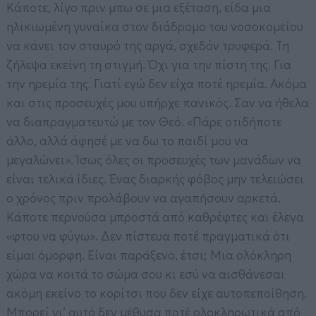
Κάποτε, λίγο πριν μπω σε μια εξέταση, είδα μια
ηλικιωμένη γυναίκα στον διάδρομο του νοσοκομείου
να κάνει τον σταυρό της αργά, σχεδόν τρυφερά. Τη
ζήλεψα εκείνη τη στιγμή. Όχι για την πίστη της. Για
την ηρεμία της. Γιατί εγώ δεν είχα ποτέ ηρεμία. Ακόμα
και στις προσευχές μου υπήρχε πανικός. Σαν να ήθελα
να διαπραγματευτώ με τον Θεό. «Πάρε οτιδήποτε
άλλο, αλλά άφησέ με να δω το παιδί μου να
μεγαλώνει». Ίσως όλες οι προσευχές των μανάδων να
είναι τελικά ίδιες. Ένας διαρκής φόβος μην τελειώσει
ο χρόνος πριν προλάβουν να αγαπήσουν αρκετά.
Κάποτε περνούσα μπροστά από καθρέφτες και έλεγα
«φτου να φύγω». Δεν πίστευα ποτέ πραγματικά ότι
είμαι όμορφη. Είναι παράξενο, έτσι; Μια ολόκληρη
χώρα να κοιτά το σώμα σου κι εσύ να αισθάνεσαι
ακόμη εκείνο το κορίτσι που δεν είχε αυτοπεποίθηση.
Μπορεί γι’ αυτό δεν μέθυσα ποτέ ολοκληρωτικά από