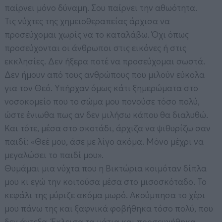
παίρνει μόνο δύναμη. Σου παίρνει την αθωότητα.
Τις νύχτες της χημειοθεραπείας άρχισα να
προσεύχομαι χωρίς να το καταλάβω. Όχι όπως
προσεύχονται οι άνθρωποι στις εικόνες ή στις
εκκλησίες. Δεν ήξερα ποτέ να προσεύχομαι σωστά.
Δεν ήμουν από τους ανθρώπους που μιλούν εύκολα
για τον Θεό. Υπήρχαν όμως κάτι ξημερώματα στο
νοσοκομείο που το σώμα μου πονούσε τόσο πολύ,
ώστε ένιωθα πως αν δεν μιλήσω κάπου θα διαλυθώ.
Και τότε, μέσα στο σκοτάδι, άρχιζα να ψιθυρίζω σαν
παιδί: «Θεέ μου, άσε με λίγο ακόμα. Μόνο μέχρι να
μεγαλώσει το παιδί μου».
Θυμάμαι μια νύχτα που η Βικτώρια κοιμόταν δίπλα
μου κι εγώ την κοιτούσα μέσα στο μισοσκόταδο. Το
κεφάλι της μύριζε ακόμα μωρό. Ακούμπησα το χέρι
μου πάνω της και ξαφνικά φοβήθηκα τόσο πολύ, που