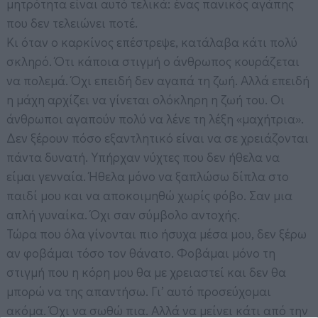
μητρότητα είναι αυτό τελικά: ένας πανικός αγάπης
που δεν τελειώνει ποτέ.
Κι όταν ο καρκίνος επέστρεψε, κατάλαβα κάτι πολύ
σκληρό. Ότι κάποια στιγμή ο άνθρωπος κουράζεται
να πολεμά. Όχι επειδή δεν αγαπά τη ζωή. Αλλά επειδή
η μάχη αρχίζει να γίνεται ολόκληρη η ζωή του. Οι
άνθρωποι αγαπούν πολύ να λένε τη λέξη «μαχήτρια».
Δεν ξέρουν πόσο εξαντλητικό είναι να σε χρειάζονται
πάντα δυνατή. Υπήρχαν νύχτες που δεν ήθελα να
είμαι γενναία. Ήθελα μόνο να ξαπλώσω δίπλα στο
παιδί μου και να αποκοιμηθώ χωρίς φόβο. Σαν μια
απλή γυναίκα. Όχι σαν σύμβολο αντοχής.
Τώρα που όλα γίνονται πιο ήσυχα μέσα μου, δεν ξέρω
αν φοβάμαι τόσο τον θάνατο. Φοβάμαι μόνο τη
στιγμή που η κόρη μου θα με χρειαστεί και δεν θα
μπορώ να της απαντήσω. Γι’ αυτό προσεύχομαι
ακόμα. Όχι να σωθώ πια. Αλλά να μείνει κάτι από την