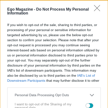
αγάπη μου επάνω της όταν θα λείπω. Σαν χέρι στον
Ego Magazine -
Do Not Process My Personal
ώμο της. Σαν ανάσα μέσα στον ύπνο της. Σαν μια
Information
αόρατη παρουσία που θα της ψιθυρίζει πως κάποτε
υπήρξε μια γυναίκα που την αγάπησε τόσο πολύ,
If you wish to opt-out of the sale, sharing to third parties, or
ώστε ακόμα και μπροστά στον θάνατο δεν έπαψε να
processing of your personal or sensitive information for
targeted advertising by us, please use the below opt-out
παρακαλά τον Θεό μόνο για εκείνη»
section to confirm your selection. Please note that after your
opt-out request is processed you may continue seeing
interest-based ads based on personal information utilized by
us or personal information disclosed to third parties prior to
your opt-out. You may separately opt-out of the further
disclosure of your personal information by third parties on the
IAB’s list of downstream participants. This information may
also be disclosed by us to third parties on the
IAB’s List of
Downstream Participants
that may further disclose it to other
third parties.
Please note that this website/app uses one or more Google
Personal Data Processing Opt Outs
services and may gather and store information including but
not limited to your visit or usage behaviour. You may click to
I want to opt-out of the Sharing of my
personal data.