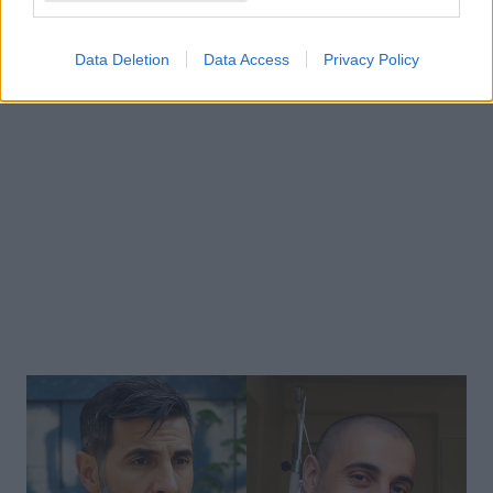
Έλενα Τσαγκρινού – Λάμπρος Κωνσταντάρας:
Γενέθλια με ερωτική αφιέρωση στα social media
Data Deletion
Data Access
Privacy Policy