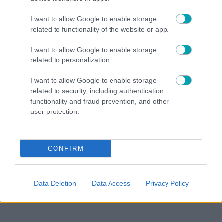
I want to allow Google to enable storage
related to functionality of the website or app.
I want to allow Google to enable storage
related to personalization.
NEWS
ROYALS
,
I want to allow Google to enable storage
related to security, including authentication
Πριγκίπισσα Ευγενία: Έφερε στον κόσμο το τρίτο
functionality and fraud prevention, and other
της παιδί – Η πρώτη της κόρη είναι 15η στη διαδοχή
user protection.
του βρετανικού θρόνου
CONFIRM
Data Deletion
Data Access
Privacy Policy