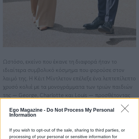
Ωστόσο, εκείνο που έκανε τη διαφορά ήταν το
ιδιαίτερα συμβολικό κόσμημα που φορούσε στον
λαιμό της. Η Κέιτ Μίντλετον επέλεξε ένα λεπτεπίλεπτο
χρυσό κολιέ με τα μονογράμματα των τριών παιδιών
της — George, Charlotte και Louis — προσθέτοντας
μια τρυφερή και βαθιά προσωπική πινελιά στην
Ego Magazine -
Do Not Process My Personal
εμφάνισή της. Ένα μικρό αλλά ουσιαστικό detail που
Information
δεν πέρασε απαρατήρητο και απέδειξε πως η αληθινή
κομψότητα κρύβεται συχνά στις πιο συναισθηματικές
If you wish to opt-out of the sale, sharing to third parties, or
λεπτομέρειες.
processing of your personal or sensitive information for