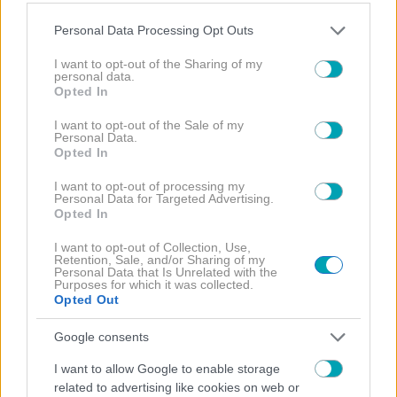
Please note that this website/app uses one or more Google
Personal Data Processing Opt Outs
services and may gather and store information including but
not limited to your visit or usage behaviour. You may click to
I want to opt-out of the Sharing of my
personal data.
grant or deny consent to Google and its third-party tags to
Opted In
use your data for below specified purposes in below Google
consent section.
I want to opt-out of the Sale of my
Personal Data.
Opted In
I want to opt-out of processing my
Personal Data for Targeted Advertising.
NEWS
Opted In
Πόσο τρυφερό! Λίλα Μπακλέση: Η πρώτη
I want to opt-out of Collection, Use,
φωτογραφία από το μαιευρήριο μετά τη γέννηση
Retention, Sale, and/or Sharing of my
του γιου της
Personal Data that Is Unrelated with the
Purposes for which it was collected.
Opted Out
Google consents
I want to allow Google to enable storage
related to advertising like cookies on web or