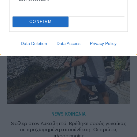
Ανδρομάχη: Ξανά μαζί με τον γιο της μετά το
εξιτήριο – Το όλο νόημα μήνυμα της (Φωτογραφία)
CONFIRM
Data Deletion
Data Access
Privacy Policy
NEWS
ΚΟΙΝΩΝΙΑ
,
Θρίλερ στον Λυκαβηττό: Βρέθηκε σορός γυναίκας
σε προχωρημένη αποσύνθεση- Οι πρώτες
πληροφορίες