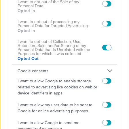
Ι.-Σ.Α.:
Τα παιδιά πετυχαίνουν σε όλες τις
consent section.
I want to opt-out of the Sale of my
Personal Data.
αποστολές κι ανακαλύπτουν τον «χρυσαφένιο»
Opted In
θησαυρό, πηγαίνοντας τον μάλιστα ένα βήμα
I want to opt-out of processing my
παραπέρα: δεν αρκούνται στην κουλούρα της
Personal Data for Targeted Advertising.
Opted In
Λαμπρής αλλά αυτοσχεδιάζουν και δημιουργούν
τα πρώτα κουλουράκια.
I want to opt-out of Collection, Use,
Retention, Sale, and/or Sharing of my
Personal Data that Is Unrelated with the
Σε αυτό το σημείο η ιστορία θα μπορούσε να
Purposes for which it was collected.
Opted Out
τελειώσει. Η μεγαλύτερη χαρά όμως δεν
περιορίζεται στην ανακάλυψη και την επιτυχία.
Google consents
Η χαρά πολλαπλασιάζεται όταν προσφέρεις και
I want to allow Google to enable storage
όταν μοιράζεσαι. Ο «θησαυρός» στον τίτλο του
related to advertising like cookies on web or
device identifiers in apps.
βιβλίου δεν αναφέρεται μόνο στα υλικά αλλά
και στην πράξη της τελευταίας σκηνής, που
I want to allow my user data to be sent to
φέρνει την οικογένεια και όλη τη γειτονιά πιο
Google for online advertising purposes.
κοντά.
I want to allow Google to send me
personalized advertising.