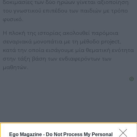
δοκιμασίες των δύο ηρώων γίνεται αξιοποίηση
του γνωστικού επιπέδου των παιδιών με τρόπο
φυσικό.
Η πλοκή της ιστορίας ακολουθεί παρόμοια
σεναριακά μονοπάτια με τη μέθοδο project,
κατά την οποία εισάγουμε μία θεματική ενότητα
στην τάξη βάση των ενδιαφερόντων των
μαθητών.
Ego Magazine -
Do Not Process My Personal