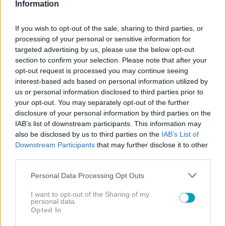
Information
If you wish to opt-out of the sale, sharing to third parties, or
processing of your personal or sensitive information for
Κατά αυτόν τον τρόπο απομακρύνεται η
targeted advertising by us, please use the below opt-out
διαδικασία της εξέτασης που προκαλεί άγχος
section to confirm your selection. Please note that after your
και εισάγεται το παιχνίδι ως μέθοδος που
opt-out request is processed you may continue seeing
interest-based ads based on personal information utilized by
ενεργοποιεί τις γνώσεις και τις ικανότητες του
us or personal information disclosed to third parties prior to
παιδιού.
your opt-out. You may separately opt-out of the further
disclosure of your personal information by third parties on the
Το έργο σας κλείνει με τη γεύση της
IAB’s list of downstream participants. This information may
μοιρασμένης χαράς. Σε μια εποχή έντονου
also be disclosed by us to third parties on the
IAB’s List of
Downstream Participants
that may further disclose it to other
ατομικισμού, πόσο απαραίτητο είναι να
third parties.
υπενθυμίζουμε στα παιδιά ότι η μεγαλύτερη
Please note that this website/app uses one or more Google
απόλαυση βρίσκεται σε αυτό που
Personal Data Processing Opt Outs
services and may gather and store information including but
δημιουργούμε και μοιραζόμαστε με τους
not limited to your visit or usage behaviour. You may click to
I want to opt-out of the Sharing of my
personal data.
άλλους;
grant or deny consent to Google and its third-party tags to
Opted In
use your data for below specified purposes in below Google