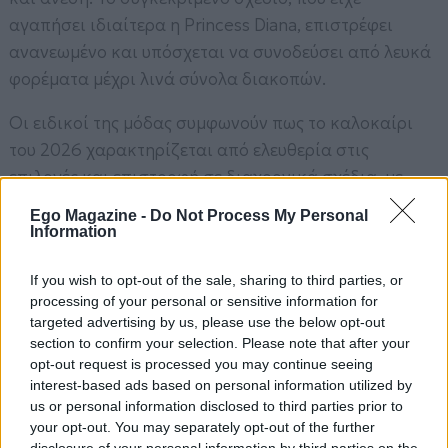
αγαπήσει ιδιαίτερα η Princess Diana, επιστρέφει
ανανεωμένο και υπόσχεται να συνοδεύσει από λευκά
φορέματα μέχρι λινά σύνολα διακοπών.
Οι ειδικοί της μόδας συμφωνούν πως το καλοκαίρι
του 2026 χαρακτηρίζεται από ελευθερία στις
επιλογές και επιστροφή σε διαχρονικά σχέδια, με
έμφαση στην άνεση και την προσωπική έκφραση. Το
Ego Magazine -
Do Not Process My Personal
μήνυμα της σεζόν είναι σαφές: τα παπούτσια δεν
Information
αποτελούν απλώς ένα συμπλήρωμα της εμφάνισης,
If you wish to opt-out of the sale, sharing to third parties, or
αλλά τον πρωταγωνιστή της.
processing of your personal or sensitive information for
targeted advertising by us, please use the below opt-out
section to confirm your selection. Please note that after your
opt-out request is processed you may continue seeing
interest-based ads based on personal information utilized by
us or personal information disclosed to third parties prior to
your opt-out. You may separately opt-out of the further