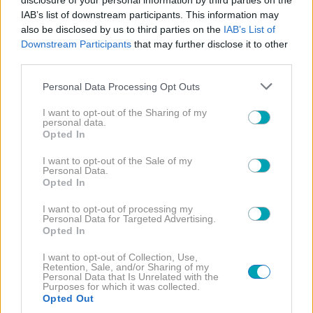
disclosure of your personal information by third parties on the
IAB’s list of downstream participants. This information may
also be disclosed by us to third parties on the
IAB’s List of
Downstream Participants
that may further disclose it to other
third parties.
Please note that this website/app uses one or more Google
Personal Data Processing Opt Outs
services and may gather and store information including but
not limited to your visit or usage behaviour. You may click to
I want to opt-out of the Sharing of my
ΔΙΑΒΑΣΤΕ
personal data.
grant or deny consent to Google and its third-party tags to
Opted In
ΠΕΡΙΣΣΟΤΕΡΑ
use your data for below specified purposes in below Google
consent section.
I want to opt-out of the Sale of my
Personal Data.
Opted In
I want to opt-out of processing my
Personal Data for Targeted Advertising.
Opted In
I want to opt-out of Collection, Use,
Retention, Sale, and/or Sharing of my
NEWS
ΜΟΔΑ
Personal Data that Is Unrelated with the
,
Purposes for which it was collected.
Opted Out
Εύη Βατίδου: Το κόκκινο μπικίνι που ανέδειξε την