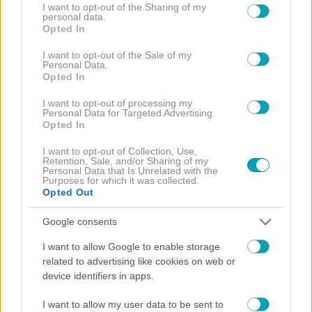
ΔΙΑΒΑΣΤΕ
not limited to your visit or usage behaviour. You may click to
I want to opt-out of the Sharing of my
personal data.
ΠΕΡΙΣΣΟΤΕΡΑ
grant or deny consent to Google and its third-party tags to
Opted In
use your data for below specified purposes in below Google
consent section.
I want to opt-out of the Sale of my
Personal Data.
Opted In
I want to opt-out of processing my
Personal Data for Targeted Advertising.
Opted In
I want to opt-out of Collection, Use,
HOLLYWOOD
Retention, Sale, and/or Sharing of my
Personal Data that Is Unrelated with the
Purposes for which it was collected.
Η Κάια Γκέρμπερ απαντά για τις συγκρίσεις με τη
Opted Out
Σίντι Κρόφορντ: «Μακάρι να μοιάζω τόσο πολύ με
τη μητέρα μου»!
Google consents
I want to allow Google to enable storage
related to advertising like cookies on web or
device identifiers in apps.
I want to allow my user data to be sent to