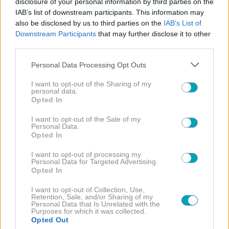
disclosure of your personal information by third parties on the
IAB’s list of downstream participants. This information may
also be disclosed by us to third parties on the
IAB’s List of
Downstream Participants
that may further disclose it to other
third parties.
NEWS
Please note that this website/app uses one or more Google
Personal Data Processing Opt Outs
Γιώργος Παράσχος: Συνεχίζει τη μάχη με τον
services and may gather and store information including but
καρκίνο – Η νέα ανάρτηση από το νοσοκομείο
not limited to your visit or usage behaviour. You may click to
I want to opt-out of the Sharing of my
personal data.
grant or deny consent to Google and its third-party tags to
Opted In
use your data for below specified purposes in below Google
consent section.
I want to opt-out of the Sale of my
Personal Data.
Opted In
I want to opt-out of processing my
Personal Data for Targeted Advertising.
Opted In
I want to opt-out of Collection, Use,
Retention, Sale, and/or Sharing of my
Personal Data that Is Unrelated with the
Purposes for which it was collected.
Opted Out