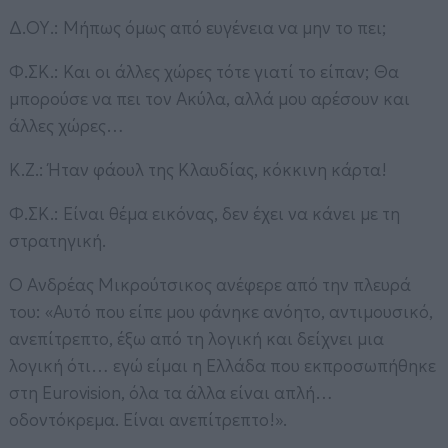
Δ.ΟΥ.: Μήπως όμως από ευγένεια να μην το πει;
Φ.ΣΚ.: Και οι άλλες χώρες τότε γιατί το είπαν; Θα
μπορούσε να πει τον Ακύλα, αλλά μου αρέσουν και
άλλες χώρες…
Κ.Ζ.: Ήταν φάουλ της Κλαυδίας, κόκκινη κάρτα!
Φ.ΣΚ.: Είναι θέμα εικόνας, δεν έχει να κάνει με τη
στρατηγική.
Ο Ανδρέας Μικρούτσικος ανέφερε από την πλευρά
του: «Αυτό που είπε μου φάνηκε ανόητο, αντιμουσικό,
ανεπίτρεπτο, έξω από τη λογική και δείχνει μια
λογική ότι… εγώ είμαι η Ελλάδα που εκπροσωπήθηκε
στη Eurovision, όλα τα άλλα είναι απλή…
οδοντόκρεμα. Είναι ανεπίτρεπτο!».