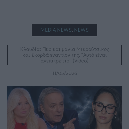
MEDIA NEWS
, 
NEWS
Κλαυδία: Πυρ και μανία Μικρούτσικος
και Σκορδά εναντίον της. “Αυτό είναι
ανεπίτρεπτο” (Video)
11/05/2026