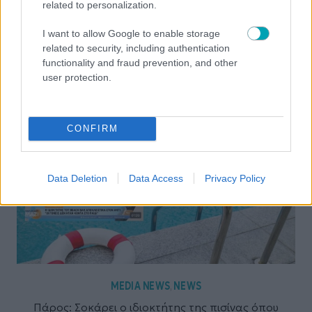
related to personalization.
I want to allow Google to enable storage
NEWS
related to security, including authentication
functionality and fraud prevention, and other
Μάστορας- Καληφώνη: Ο καβγάς και ο ρόλος-
user protection.
κλειδί της Μελίνας Νικολαΐδη- Όλα όσα έγιναν στην
Πάρο
CONFIRM
Data Deletion
Data Access
Privacy Policy
MEDIA NEWS
NEWS
,
Πάρος: Σοκάρει ο ιδιοκτήτης της πισίνας όπου