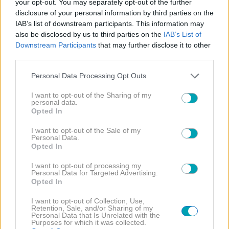
your opt-out. You may separately opt-out of the further
disclosure of your personal information by third parties on the
IAB’s list of downstream participants. This information may
also be disclosed by us to third parties on the
IAB’s List of
Downstream Participants
that may further disclose it to other
third parties.
Please note that this website/app uses one or more Google
Personal Data Processing Opt Outs
services and may gather and store information including but
not limited to your visit or usage behaviour. You may click to
I want to opt-out of the Sharing of my
personal data.
grant or deny consent to Google and its third-party tags to
EXCLUSIVE
NEWS
,
Opted In
use your data for below specified purposes in below Google
Αποκάλυψη! Λιβάνης-Ανδρομάχη: Αυτό συνέβη πριν
consent section.
I want to opt-out of the Sale of my
από 2 μήνες και έφερε το διαζύγιο- Η έκρηξη ζήλιας
Personal Data.
και το άδοξο τέλος
Opted In
I want to opt-out of processing my
Personal Data for Targeted Advertising.
Opted In
I want to opt-out of Collection, Use,
Retention, Sale, and/or Sharing of my
Personal Data that Is Unrelated with the
Purposes for which it was collected.