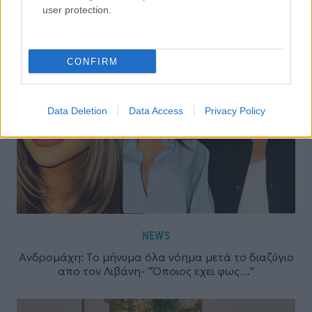
user protection.
CONFIRM
Data Deletion
Data Access
Privacy Policy
NEWS
Ανδρομάχη: Το μήνυμα όλα νόημα μετά το διαζύγιο
απο τον Λιβάνη- “Όποιος εχει φως…”