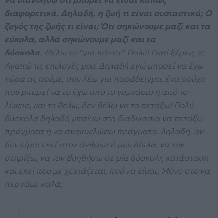
να διανοηθώ ότι μπορεί να είσαι κάπως
διαφορετικά. Δηλαδή, η ζωή τι είναι ουσιαστικά; Ο
ζυγός της ζωής τι είναι; Ότι σηκώνουμε μαζί και τα
εύκολα, αλλά σηκώνουμε μαζί και τα
δύσκολα.
Θέλω το “για πάντα”. Πολύ! Γιατί ξέρεις τι;
Αγαπώ τις επιλογές μου. Δηλαδή εγώ μπορεί να έχω
τώρα ας πούμε, σου λέω για παράδειγμα, ένα ρούχο
που μπορεί να το έχω από το γυμνάσιο ή από το
λύκειο, και το θέλω, δεν θέλω να το πετάξω! Πολύ
δύσκολα δηλαδή μπαίνω στη διαδικασία να πετάξω
πράγματα ή να ανακυκλώσω πράγματα. Δηλαδή, αν
δεν είμαι εκεί στον άνθρωπό μου δίπλα, να τον
στηρίξω, να τον βοηθήσω σε μία δύσκολη κατάσταση
και εκεί που με χρειάζεται, πού να είμαι; Μόνο στο να
περνάμε καλά;