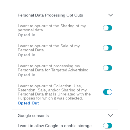
ΜΑΡΙΑ ΑΝΤΩΝΑ - ΓΙΩΡΓΟΣ
third parties.
ΛΙΑΓΚΑΣ
Please note that this website/app uses one or more Google
Personal Data Processing Opt Outs
services and may gather and store information including but
not limited to your visit or usage behaviour. You may click to
I want to opt-out of the Sharing of my
personal data.
grant or deny consent to Google and its third-party tags to
Opted In
use your data for below specified purposes in below Google
consent section.
I want to opt-out of the Sale of my
Personal Data.
Opted In
ΔΙΑΒΑΣΤΕ
ΠΕΡΙΣΣΟΤΕΡΑ
I want to opt-out of processing my
Personal Data for Targeted Advertising.
Opted In
I want to opt-out of Collection, Use,
Retention, Sale, and/or Sharing of my
Personal Data that Is Unrelated with the
Purposes for which it was collected.
Opted Out
Google consents
I want to allow Google to enable storage