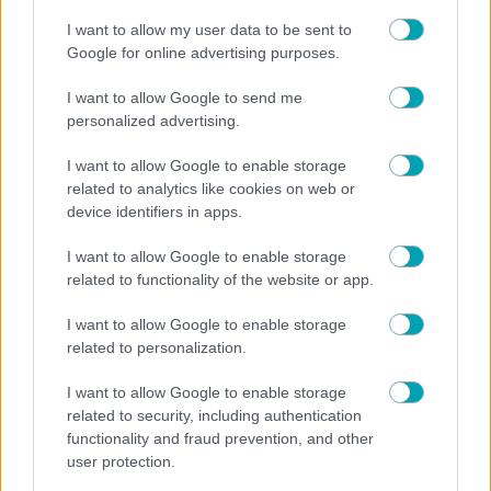
Ο Στέφανος Κασσελάκης αποκαλύπτει το όνειρό
I want to allow my user data to be sent to
του για οικογένεια με τον Τάιλερ – «Θέλω τα παιδιά
Google for online advertising purposes.
που θα φέρουμε στον κόσμο να»
I want to allow Google to send me
personalized advertising.
I want to allow Google to enable storage
related to analytics like cookies on web or
device identifiers in apps.
I want to allow Google to enable storage
related to functionality of the website or app.
I want to allow Google to enable storage
related to personalization.
NEWS
ΚΟΙΝΩΝΙΑ
,
I want to allow Google to enable storage
related to security, including authentication
Λυκαβηττός: Λύθηκε το μυστήριο με την σορό στη
functionality and fraud prevention, and other
σπηλιά – Τι έδειξε η ιατροδικαστική εξέταση
user protection.