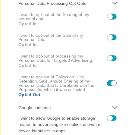
Please note that this website/app uses one or more Google
Personal Data Processing Opt Outs
services and may gather and store information including but
not limited to your visit or usage behaviour. You may click to
I want to opt-out of the Sharing of my
personal data.
grant or deny consent to Google and its third-party tags to
Opted In
use your data for below specified purposes in below Google
consent section.
I want to opt-out of the Sale of my
Personal Data.
Opted In
I want to opt-out of processing my
Personal Data for Targeted Advertising.
Opted In
I want to opt-out of Collection, Use,
Retention, Sale, and/or Sharing of my
Personal Data that Is Unrelated with the
Purposes for which it was collected.
Opted Out
Google consents
I want to allow Google to enable storage
related to advertising like cookies on web or
NEWS
device identifiers in apps.