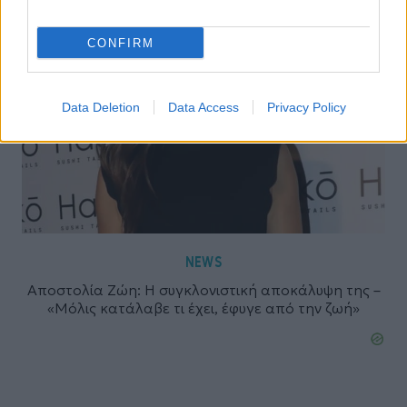
CONFIRM
Data Deletion
Data Access
Privacy Policy
NEWS
Αποστολία Ζώη: Η συγκλονιστική αποκάλυψη της –
«Μόλις κατάλαβε τι έχει, έφυγε από την ζωή»