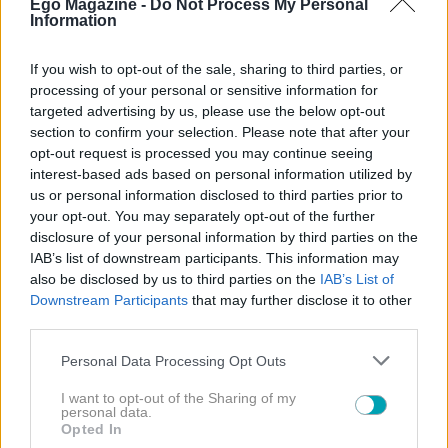
Ego Magazine -
Do Not Process My Personal
Information
If you wish to opt-out of the sale, sharing to third parties, or
processing of your personal or sensitive information for
targeted advertising by us, please use the below opt-out
section to confirm your selection. Please note that after your
opt-out request is processed you may continue seeing
interest-based ads based on personal information utilized by
us or personal information disclosed to third parties prior to
your opt-out. You may separately opt-out of the further
disclosure of your personal information by third parties on the
IAB’s list of downstream participants. This information may
also be disclosed by us to third parties on the
IAB’s List of
Downstream Participants
that may further disclose it to other
third parties.
Η ιστορία της συνεχίζει να συζητιέται, τόσο για τις
τηλεοπτικές στιγμές όσο και για τα πιο ανθρώπινα
Please note that this website/app uses one or more Google
Personal Data Processing Opt Outs
services and may gather and store information including but
και συναισθηματικά κομμάτια που έφερε στην
not limited to your visit or usage behaviour. You may click to
I want to opt-out of the Sharing of my
επιφάνεια.
personal data.
grant or deny consent to Google and its third-party tags to
Opted In
use your data for below specified purposes in below Google