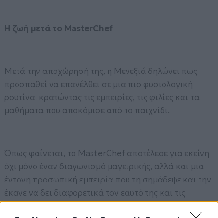
Η ζωή μετά το MasterChef
Μετά την αποχώρησή της, η Μενεξιά δηλώνει πως
προσπαθεί να επανέλθει σε μια πιο φυσιολογική
ρουτίνα, κρατώντας τις εμπειρίες, τις φιλίες και τα
μαθήματα που αποκόμισε από το παιχνίδι.
Όπως φαίνεται, το MasterChef αποτέλεσε για εκείνη
όχι μόνο έναν διαγωνισμό μαγειρικής, αλλά και μια
έντονη προσωπική εμπειρία που τη σημάδεψε και την
έκανε να δει διαφορετικά τον εαυτό της και τις
σχέσεις με τους γύρω της.