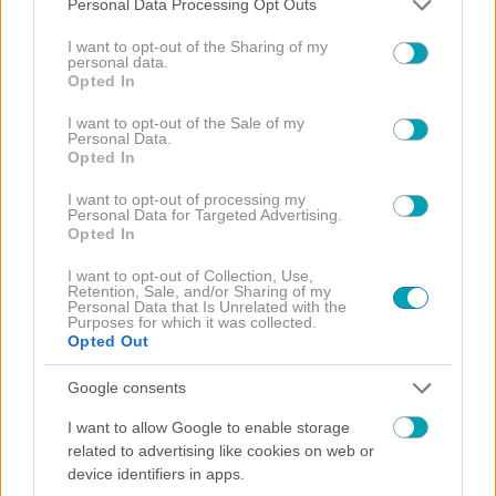
Personal Data Processing Opt Outs
services and may gather and store information including but
not limited to your visit or usage behaviour. You may click to
I want to opt-out of the Sharing of my
personal data.
grant or deny consent to Google and its third-party tags to
Opted In
use your data for below specified purposes in below Google
consent section.
I want to opt-out of the Sale of my
Personal Data.
Opted In
I want to opt-out of processing my
Personal Data for Targeted Advertising.
Opted In
I want to opt-out of Collection, Use,
Retention, Sale, and/or Sharing of my
Personal Data that Is Unrelated with the
Purposes for which it was collected.
Opted Out
NEWS
Google consents
Μελίνα Νικολαίδη: Ξανά ερωτευμένη η κόρη της
I want to allow Google to enable storage
Βανδή- Όλες οι λεπτομέρειες
related to advertising like cookies on web or
device identifiers in apps.