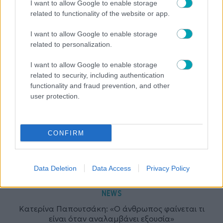
I want to allow Google to enable storage
related to functionality of the website or app.
NEWS
I want to allow Google to enable storage
Τέτα Κωνσταντά: «Αποσύρθηκα από τη δουλειά για
related to personalization.
να μεγαλώσω τον γιο μου»
I want to allow Google to enable storage
related to security, including authentication
functionality and fraud prevention, and other
user protection.
CONFIRM
Data Deletion
Data Access
Privacy Policy
NEWS
Κατερίνα Παπουτσάκη: «Ο άνθρωπος φαίνεται τι
είναι όταν αναλαμβάνει εξουσία»