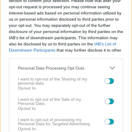
section to confirm your selection. Please note that after your
opt-out request is processed you may continue seeing
interest-based ads based on personal information utilized by
us or personal information disclosed to third parties prior to
your opt-out. You may separately opt-out of the further
disclosure of your personal information by third parties on the
IAB’s list of downstream participants. This information may
also be disclosed by us to third parties on the
IAB’s List of
Downstream Participants
that may further disclose it to other
third parties.
Please note that this website/app uses one or more Google
Personal Data Processing Opt Outs
services and may gather and store information including but
not limited to your visit or usage behaviour. You may click to
I want to opt-out of the Sharing of my
personal data.
grant or deny consent to Google and its third-party tags to
Opted In
NEWS
use your data for below specified purposes in below Google
consent section.
I want to opt-out of the Sale of my
Γιώργος Παράσχος: Συνεχίζει τη μάχη με τον
Personal Data.
καρκίνο – Η νέα ανάρτηση από το νοσοκομείο
Opted In
I want to opt-out of processing my
Personal Data for Targeted Advertising.
Opted In