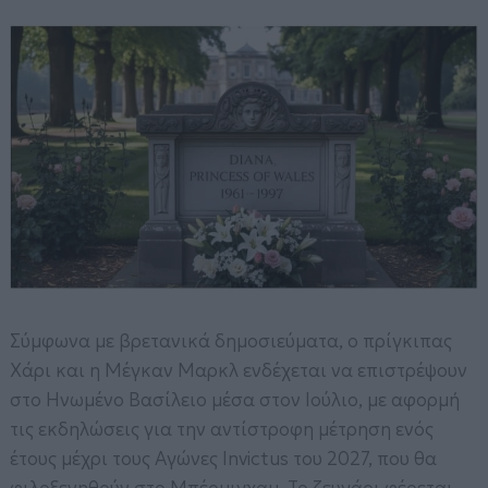
Σύμφωνα με βρετανικά δημοσιεύματα, ο πρίγκιπας
Χάρι και η Μέγκαν Μαρκλ ενδέχεται να επιστρέψουν
στο Ηνωμένο Βασίλειο μέσα στον Ιούλιο, με αφορμή
τις εκδηλώσεις για την αντίστροφη μέτρηση ενός
έτους μέχρι τους Αγώνες Invictus του 2027, που θα
φιλοξενηθούν στο Μπέρμιγχαμ. Το ζευγάρι φέρεται