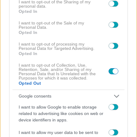
not limited to your visit or usage behaviour. You may click to
I want to opt-out of the Sharing of my
personal data.
grant or deny consent to Google and its third-party tags to
Opted In
use your data for below specified purposes in below Google
consent section.
I want to opt-out of the Sale of my
Personal Data.
Opted In
I want to opt-out of processing my
Personal Data for Targeted Advertising.
Opted In
I want to opt-out of Collection, Use,
Retention, Sale, and/or Sharing of my
Personal Data that Is Unrelated with the
Purposes for which it was collected.
ΜΕΓΚΑΝ
ΝΤΑΙΑΝΑ
Opted Out
Google consents
I want to allow Google to enable storage
related to advertising like cookies on web or
device identifiers in apps.
ΔΙΑΒΑΣΤΕ
I want to allow my user data to be sent to