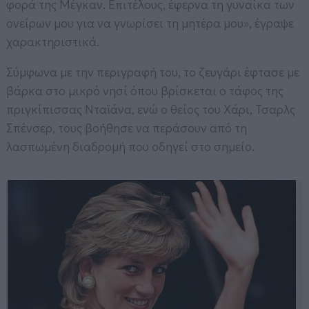
φορά της Μέγκαν. Επιτέλους, έφερνα τη γυναίκα των
ονείρων μου για να γνωρίσει τη μητέρα μου», έγραψε
χαρακτηριστικά.
Σύμφωνα με την περιγραφή του, το ζευγάρι έφτασε με
βάρκα στο μικρό νησί όπου βρίσκεται ο τάφος της
πριγκίπισσας Νταϊάνα, ενώ ο θείος του Χάρι, Τσαρλς
Σπένσερ, τους βοήθησε να περάσουν από τη
λασπωμένη διαδρομή που οδηγεί στο σημείο.