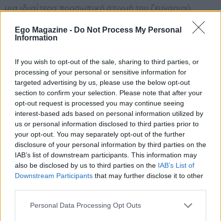
μια ιδιαίτερα προσωπική στιγμή του ζευγαριού,
επιβεβαιώνοντας πόσο σημαντική παραμένει η
Ego Magazine -
Do Not Process My Personal
παρουσία και η μνήμη της πριγκίπισσας Νταϊάνα στη
Information
ζωή τους. Αν τελικά πραγματοποιηθεί η νέα επίσκεψή
τους στο Althorp House μέσα στον Ιούλιο, θα
If you wish to opt-out of the sale, sharing to third parties, or
processing of your personal or sensitive information for
πρόκειται για ακόμη ένα ταξίδι με έντονο
targeted advertising by us, please use the below opt-out
συναισθηματικό συμβολισμό για τον μικρότερο γιο
section to confirm your selection. Please note that after your
της «πριγκίπισσας του λαού».
opt-out request is processed you may continue seeing
interest-based ads based on personal information utilized by
us or personal information disclosed to third parties prior to
your opt-out. You may separately opt-out of the further
disclosure of your personal information by third parties on the
IAB’s list of downstream participants. This information may
also be disclosed by us to third parties on the
IAB’s List of
Downstream Participants
that may further disclose it to other
third parties.
Please note that this website/app uses one or more Google
Personal Data Processing Opt Outs
services and may gather and store information including but