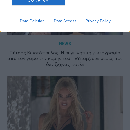
CONFIRM
Data Deletion
Data Access
Privacy Policy
NEWS
Πέτρος Κωστόπουλος: Η συγκινητική φωτογραφία
από τον γάμο της κόρης του – «Υπάρχουν μέρες που
δεν ξεχνάς ποτέ»