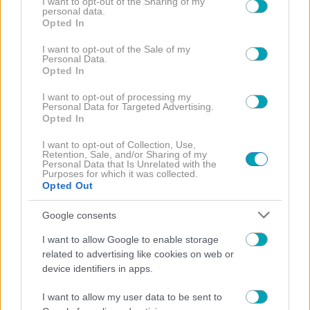
ΠΕΡΙΣΣΟΤΕΡΑ
not limited to your visit or usage behaviour. You may click to
I want to opt-out of the Sharing of my
personal data.
grant or deny consent to Google and its third-party tags to
Opted In
use your data for below specified purposes in below Google
consent section.
I want to opt-out of the Sale of my
Personal Data.
Opted In
I want to opt-out of processing my
Personal Data for Targeted Advertising.
Opted In
I want to opt-out of Collection, Use,
Retention, Sale, and/or Sharing of my
Personal Data that Is Unrelated with the
Purposes for which it was collected.
Opted Out
Google consents
I want to allow Google to enable storage
related to advertising like cookies on web or
device identifiers in apps.
NEWS
I want to allow my user data to be sent to
Φωτεινή Πετρογιάννη: Η απάντηση σε σχόλιο για τα