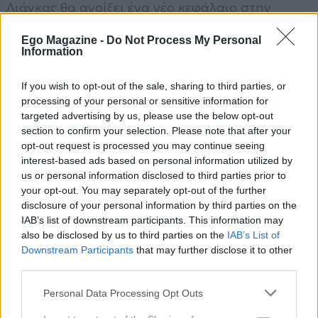
Λιάγκας θα ανοίξει ένα νέο κεφάλαιο στην
τηλεοπτική του πορεία.
Ego Magazine -
Do Not Process My Personal
Information
If you wish to opt-out of the sale, sharing to third parties, or
processing of your personal or sensitive information for
targeted advertising by us, please use the below opt-out
section to confirm your selection. Please note that after your
opt-out request is processed you may continue seeing
interest-based ads based on personal information utilized by
us or personal information disclosed to third parties prior to
ΓΙΩΡΓΟΣ ΛΙΑΓΚΑΣ
your opt-out. You may separately opt-out of the further
disclosure of your personal information by third parties on the
IAB’s list of downstream participants. This information may
also be disclosed by us to third parties on the
IAB’s List of
Downstream Participants
that may further disclose it to other
third parties.
Please note that this website/app uses one or more Google
ΔΙΑΒΑΣΤΕ
Personal Data Processing Opt Outs
services and may gather and store information including but