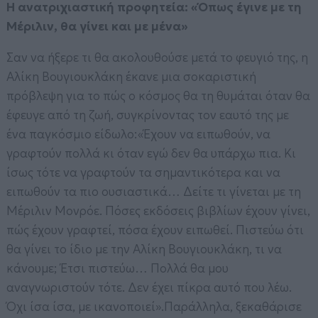
Η ανατριχιαστική προφητεία: «Όπως έγινε με τη
Μέριλιν, θα γίνει και με μένα»
Σαν να ήξερε τι θα ακολουθούσε μετά το φευγιό της, η
Αλίκη Βουγιουκλάκη έκανε μια σοκαριστική
πρόβλεψη για το πώς ο κόσμος θα τη θυμάται όταν θα
έφευγε από τη ζωή, συγκρίνοντας τον εαυτό της με
ένα παγκόσμιο είδωλο:«Έχουν να ειπωθούν, να
γραφτούν πολλά κι όταν εγώ δεν θα υπάρχω πια. Κι
ίσως τότε να γραφτούν τα σημαντικότερα και να
ειπωθούν τα πιο ουσιαστικά… Δείτε τι γίνεται με τη
Μέριλιν Μονρόε. Πόσες εκδόσεις βιβλίων έχουν γίνει,
πώς έχουν γραφτεί, πόσα έχουν ειπωθεί. Πιστεύω ότι
θα γίνει το ίδιο με την Αλίκη Βουγιουκλάκη, τι να
κάνουμε; Έτσι πιστεύω… Πολλά θα μου
αναγνωριστούν τότε. Δεν έχει πίκρα αυτό που λέω.
Όχι ίσα ίσα, με ικανοποιεί».Παράλληλα, ξεκαθάρισε