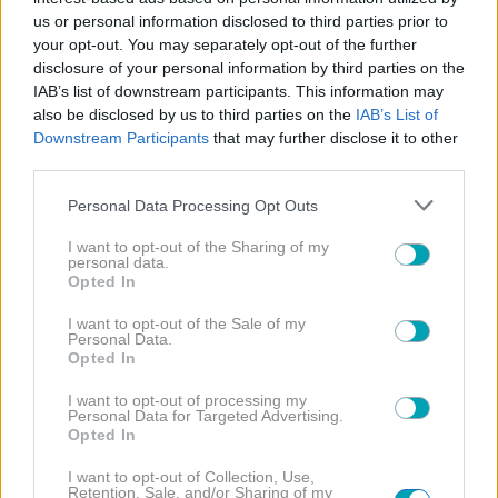
Ιωάννα Τούνη: Στις Μαλδίβες για τα γενέθλια της με
us or personal information disclosed to third parties prior to
τον Πάρη, τον σύντροφο της και τους φίλους της
your opt-out. You may separately opt-out of the further
(video)
disclosure of your personal information by third parties on the
IAB’s list of downstream participants. This information may
also be disclosed by us to third parties on the
IAB’s List of
Downstream Participants
that may further disclose it to other
third parties.
Please note that this website/app uses one or more Google
Personal Data Processing Opt Outs
services and may gather and store information including but
not limited to your visit or usage behaviour. You may click to
I want to opt-out of the Sharing of my
personal data.
grant or deny consent to Google and its third-party tags to
Opted In
use your data for below specified purposes in below Google
consent section.
I want to opt-out of the Sale of my
Personal Data.
Opted In
I want to opt-out of processing my
Personal Data for Targeted Advertising.
Opted In
I want to opt-out of Collection, Use,
Retention, Sale, and/or Sharing of my