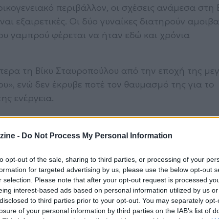
οικογενειακό περιβάλλον, οι σχέσεις ανάμεσα στη 
αι εξαιρετικές. Οι δύο γυναίκες διατηρούν αμοιβα
ου γαμπρού φέρεται να ήταν εδώ και χρόνια
ίτερα τη Βίκυ Σταυροπούλου από την εποχή της με
Μου», ενώ δεν έκρυβε ποτέ τον θαυμασμό της για το
της ενέργεια.
zine -
Do Not Process My Personal Information
αφιών κατά τη διάρκεια του εθίμου, όσοι γνωρίζο
πιλογή ήταν συνειδητή. Η Βίκυ Σταυροπούλου
to opt-out of the sale, sharing to third parties, or processing of your per
formation for targeted advertising by us, please use the below opt-out s
ριθώριο εκείνη τη στιγμή, θέλοντας να αφήσει όλο 
r selection. Please note that after your opt-out request is processed y
οποίες πρωταγωνιστούσαν στο συγκεκριμένο έθιμο.
eing interest-based ads based on personal information utilized by us or
disclosed to third parties prior to your opt-out. You may separately opt-
losure of your personal information by third parties on the IAB’s list of