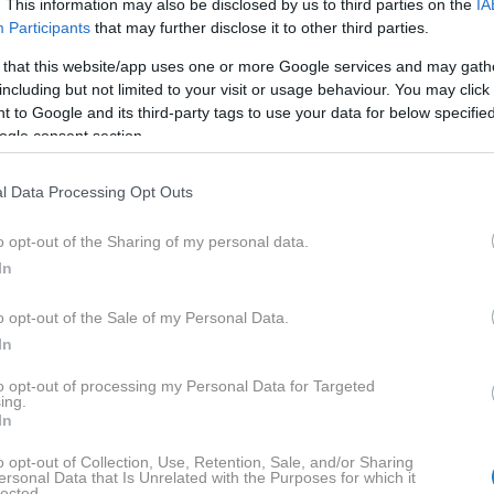
. This information may also be disclosed by us to third parties on the
IA
Participants
that may further disclose it to other third parties.
 that this website/app uses one or more Google services and may gath
έμπρακτα τον σεβασμό της προς τη νέα οικογένεια 
including but not limited to your visit or usage behaviour. You may click 
 to Google and its third-party tags to use your data for below specifi
 την προσοχή ή να «κλέψει» τη στιγμή από τις δύο
ogle consent section.
 στην παράδοση εκείνης της ημέρας.
l Data Processing Opt Outs
o opt-out of the Sharing of my personal data.
άμο κάνουν λόγο για ένα ιδιαίτερα ζεστό οικογενε
In
ές κόντρες. Αντίθετα, περιγράφουν δύο οικογένειε
σμό, αφήνοντας στην άκρη κάθε διάθεση προβολής
o opt-out of the Sale of my Personal Data.
In
ζευγαριού.
to opt-out of processing my Personal Data for Targeted
ing.
In
δόν κανείς τελικά δεν κρύβει κάποια αντιπαράθεση,
o opt-out of Collection, Use, Retention, Sale, and/or Sharing
ersonal Data that Is Unrelated with the Purposes for which it
οπούλου, η οποία επέλεξε να αφήσει τη Δανάη και 
lected.