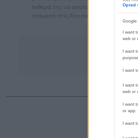
Opted 
πεθερά της να απολαύσουν τη δική του
ανάμεσα στις δύο συμπεθέρες παραμέν
Google 
I want t
web or d
I want t
purpose
I want 
I want t
web or d
I want t
or app.
ΔΙΑ
I want t
I want t