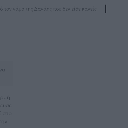
ό τον γάμο της Δανάης που δεν είδε κανείς
 να
ορμή
ίευσε
ί στο
την