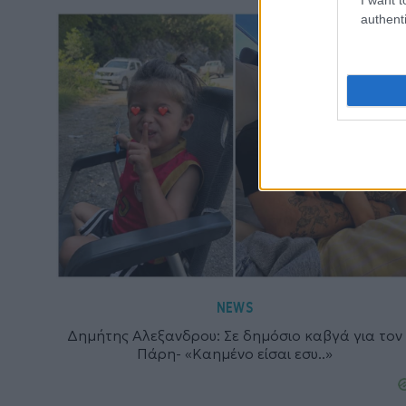
authenti
NEWS
Δημήτης Αλεξανδρου: Σε δημόσιο καβγά για τον
Πάρη- «Καημένο είσαι εσυ..»