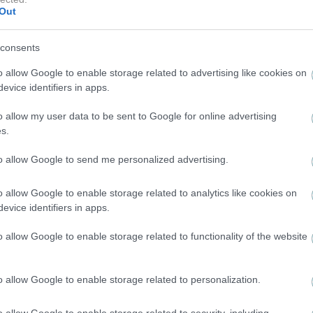
Out
ς ξεχωριστή στιγμή, επιβεβαιώνοντας πως οι σχέσε
ουν άριστες.
consents
o allow Google to enable storage related to advertising like cookies on
evice identifiers in apps.
o allow my user data to be sent to Google for online advertising
ΒΙΚΥ ΣΤΑΥΡΟΠΟΥΛΟΥ
ΔΑΝΑΗ ΜΠΑΡΚΑ
s.
to allow Google to send me personalized advertising.
o allow Google to enable storage related to analytics like cookies on
evice identifiers in apps.
o allow Google to enable storage related to functionality of the website
ΒΑΣΤΕ ΠΕΡΙΣΣΟ
o allow Google to enable storage related to personalization.
o allow Google to enable storage related to security, including