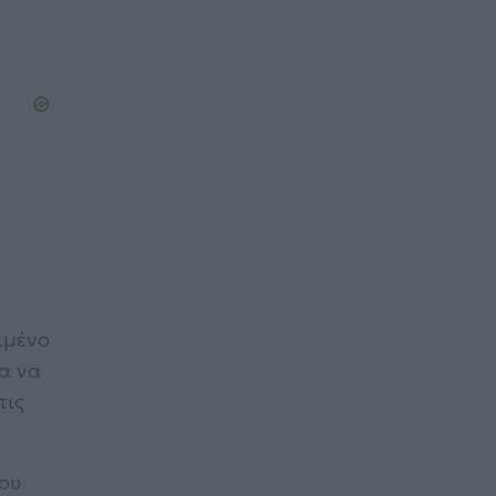
ιμένο
α να
τις
ου