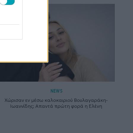
NEWS
Χώρισαν εν μέσω καλοκαιριού Βουλαγαράκη-
Ιωαννίδης; Απαντά πρώτη φορά η Ελένη