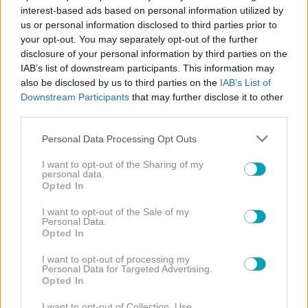
interest-based ads based on personal information utilized by
NEWS
ΚΟΙΝΩΝΙΑ
, 
us or personal information disclosed to third parties prior to
Θρίλερ στον Λυκαβηττό: Βρέθηκε σορός
your opt-out. You may separately opt-out of the further
γυναίκας σε προχωρημένη αποσύνθεση- Οι
disclosure of your personal information by third parties on the
πρώτες πληροφορίες
IAB’s list of downstream participants. This information may
08/08/2026 | 13:17:58
also be disclosed by us to third parties on the
IAB’s List of
Downstream Participants
that may further disclose it to other
NEWS
third parties.
Δημουλίδου: Η απάντηση για τη μήνυση της
Αλεξανδράτου – «Δεν σε αναγνώρισα, όταν
Please note that this website/app uses one or more Google
Personal Data Processing Opt Outs
κατάλαβα ποια είσαι…»
services and may gather and store information including but
08/08/2026 | 12:51:20
not limited to your visit or usage behaviour. You may click to
I want to opt-out of the Sharing of my
personal data.
grant or deny consent to Google and its third-party tags to
Opted In
NEWS
use your data for below specified purposes in below Google
Συγκινεί ο Παπαμιχαήλ: Το μήνυμα για τα 22
consent section.
I want to opt-out of the Sale of my
χρόνια από τον θάνατο του πατέρα του
Personal Data.
Δημήτρη
Opted In
08/08/2026 | 11:32:59
I want to opt-out of processing my
Personal Data for Targeted Advertising.
NEWS
Opted In
Επιτέλους! Αυτή είναι η αλήθεια για Μάστορα-
Καληφώνη- Τι πραγματικά συμβαίνει ανάμεσα
I want to opt-out of Collection, Use,