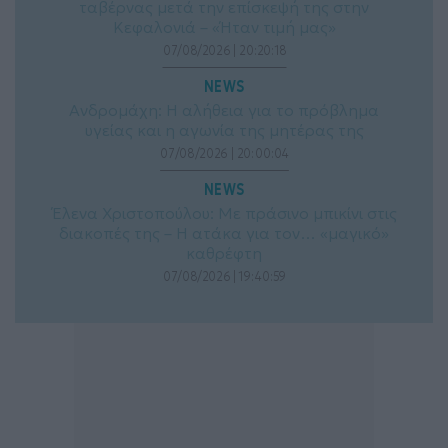
ταβέρνας μετά την επίσκεψή της στην
Κεφαλονιά – «Ήταν τιμή μας»
07/08/2026 | 20:20:18
NEWS
Ανδρομάχη: Η αλήθεια για το πρόβλημα
υγείας και η αγωνία της μητέρας της
07/08/2026 | 20:00:04
NEWS
Έλενα Χριστοπούλου: Με πράσινο μπικίνι στις
διακοπές της – Η ατάκα για τον… «μαγικό»
καθρέφτη
07/08/2026 | 19:40:59