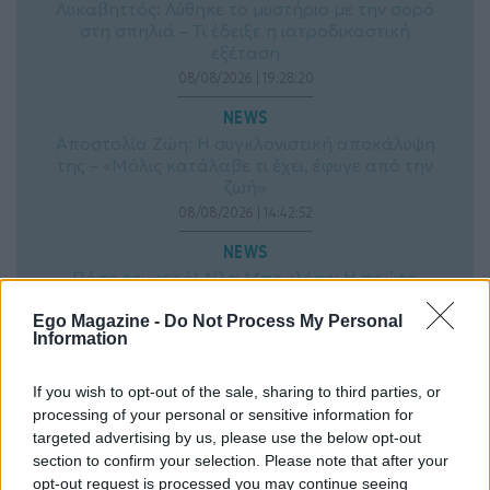
Λυκαβηττός: Λύθηκε το μυστήριο με την σορό
στη σπηλιά – Τι έδειξε η ιατροδικαστική
εξέταση
08/08/2026 | 19:28:20
NEWS
Αποστολία Ζώη: Η συγκλονιστική αποκάλυψη
της – «Μόλις κατάλαβε τι έχει, έφυγε από την
ζωή»
08/08/2026 | 14:42:52
NEWS
Πόσο τρυφερό! Λίλα Μπακλέση: Η πρώτη
φωτογραφία από το μαιευρήριο μετά τη
γέννηση του γιου της
Ego Magazine -
Do Not Process My Personal
Information
08/08/2026 | 13:58:18
NEWS
If you wish to opt-out of the sale, sharing to third parties, or
Ανδρομάχη: Ξανά μαζί με τον γιο της μετά το
processing of your personal or sensitive information for
εξιτήριο – Το όλο νόημα μήνυμα της
targeted advertising by us, please use the below opt-out
(Φωτογραφία)
section to confirm your selection. Please note that after your
08/08/2026 | 13:28:05
opt-out request is processed you may continue seeing