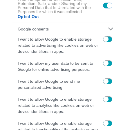
τους
Retention, Sale, and/or Sharing of my
Personal Data that Is Unrelated with the
08/08/2026 | 11:01:24
Purposes for which it was collected.
Opted Out
ΑΤΖΕΝΤΑ
ΒΙΒΛΙΟ
ΣΥΝΕΝΤΕΥΞΗ
, 
, 
Ρεβέκκα Βεδέ: «Η Πάλη των Ανίκητων»
Google consents
08/08/2026 | 10:47:31
I want to allow Google to enable storage
related to advertising like cookies on web or
NEWS
ΚΟΙΝΩΝΙΑ
, 
device identifiers in apps.
Κυψέλη: Αυτό είναι το βίντεο με τον Αφγανό
που εξαφάνισε ο Ερυθρός Σταυρός – Ο λόγος
I want to allow my user data to be sent to
που το απέσυρε μετά την προφυλάκισή του
Google for online advertising purposes.
08/08/2026 | 10:39:27
I want to allow Google to send me
NEWS
personalized advertising.
Δέσποινα Βανδή: Η πρώτη ανάρτηση μετά τις
φήμες για Μελίνα και Μάστορα
I want to allow Google to enable storage
08/08/2026 | 10:30:15
related to analytics like cookies on web or
NEWS
device identifiers in apps.
Δύσκολες ώρες! Στο νοσοκομείο η Ανδρομάχη-
I want to allow Google to enable storage
Ποια η αντίδραση του Λιβάνη (Φωτογραφία-
related to functionality of the website or app.