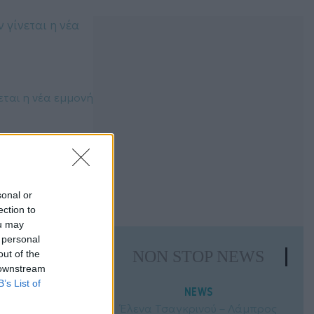
νεται η νέα εμμονή
sonal or
ection to
ou may
 personal
NON STOP NEWS
out of the
 downstream
B’s List of
NEWS
Έλενα Τσαγκρινού – Λάμπρος