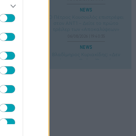
NEWS
Ο Πέτρος Κουσουλός επιστρέφει
στον ΑΝΤ1 – Δείτε το πρώτο
τρέιλερ των «Αποκαλύψεων»
06/08/2026 | 19:40:35
NEWS
Βλαδίμηρος Κυριακίδης: «Δεν
πιστεύω στον Θεό» – Όσα είπε για
τη θρησκεία
06/08/2026 | 19:20:30
NEWS
Φαίη Ξυλά: Με μαύρο μπικίνι στις
καλοκαιρινές της διακοπές – Οι
φωτογραφίες που εντυπωσίασαν
06/08/2026 | 19:00:57
NEWS
Χρίστος Κούγιας: Το δημοσίευμα
για την προσωπική του ζωή που