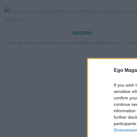
ΟΜΟΡΦΙΑ
Πώς να αντιμετωπίσετε τις σκασμένες φτέρνες σε 6 απ
Ego Maga
If you wish 
sensitive in
confirm you
continue se
information 
further disc
participants
Downstream 