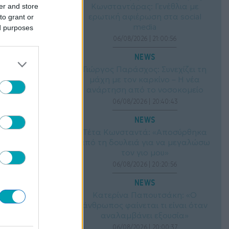
Κωνσταντάρας: Γενέθλια με
er and store
ερωτική αφιέρωση στα social
to grant or
media
ed purposes
06/08/2026 | 21:00:56
NEWS
Γιώργος Παράσχος: Συνεχίζει τη
μάχη με τον καρκίνο – Η νέα
ανάρτηση από το νοσοκομείο
06/08/2026 | 20:40:43
NEWS
Τέτα Κωνσταντά: «Αποσύρθηκα
από τη δουλειά για να μεγαλώσω
τον γιο μου»
06/08/2026 | 20:20:56
NEWS
Κατερίνα Παπουτσάκη: «Ο
άνθρωπος φαίνεται τι είναι όταν
αναλαμβάνει εξουσία»
06/08/2026 | 20:00:37