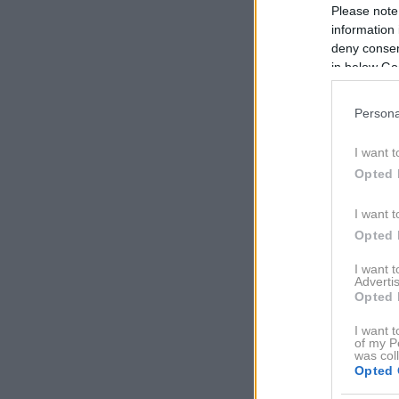
Please note
information 
deny consent
in below Go
Persona
I want t
Opted 
I want t
Opted 
I want 
Advertis
Opted 
I want t
of my P
was col
Opted 