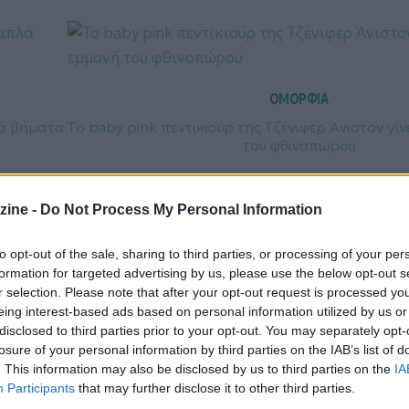
ΟΜΟΡΦΙΑ
λά βήματα
Το baby pink πεντικιούρ της Τζένιφερ Άνιστον γί
του φθινοπώρου
zine -
Do Not Process My Personal Information
to opt-out of the sale, sharing to third parties, or processing of your per
formation for targeted advertising by us, please use the below opt-out s
r selection. Please note that after your opt-out request is processed y
eing interest-based ads based on personal information utilized by us or
disclosed to third parties prior to your opt-out. You may separately opt-
losure of your personal information by third parties on the IAB’s list of
. This information may also be disclosed by us to third parties on the
IA
Participants
that may further disclose it to other third parties.