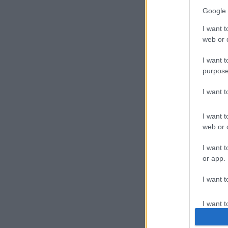
Google 
I want t
web or d
I want t
purpose
I want 
I want t
web or d
I want t
or app.
I want t
I want t
authenti