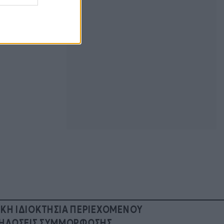
τον εξόργισε– Η σκληρή
ανακοίνωση του
06/08/2026 | 18:40:54
NEWS
Ιουλία Καλλιμάνη: Παντρεύεται τον
Μιχάλη Τουρατζίδη – Πότε θα γίνει
ο γάμος
06/08/2026 | 18:30:49
NEWS
Σακελλαρίου: Το μυστικό τετ α τετ
με τη Στανίση πριν κλείσει τα
μάτια- Τι της εκμυστηρεύτηκε
06/08/2026 | 18:10:02
NEWS
Σκορδά: Ti συμβαίνει με τον
σύντροφο της Αλέξανδρο – Το
μοναχικό ταξίδι στη Ρόδο και η
ΙΚΗ ΙΔΙΟΚΤΗΣΙΑ ΠΕΡΙΕΧΟΜΕΝΟΥ
επόμενη μέρα
ΗΛΩΣΕΙΣ ΣΥΜΜΟΡΦΩΣΗΣ