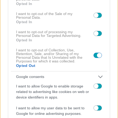
grant or deny consent to Google and its third-party tags to
Opted In
use your data for below specified purposes in below Google
consent section.
I want to opt-out of the Sale of my
Personal Data.
Opted In
I want to opt-out of processing my
Personal Data for Targeted Advertising.
Opted In
I want to opt-out of Collection, Use,
Retention, Sale, and/or Sharing of my
Personal Data that Is Unrelated with the
Purposes for which it was collected.
Opted Out
THE VOICE
Google consents
I want to allow Google to enable storage
related to advertising like cookies on web or
device identifiers in apps.
I want to allow my user data to be sent to
Google for online advertising purposes.
ΔΙΑΒΑΣΤΕ