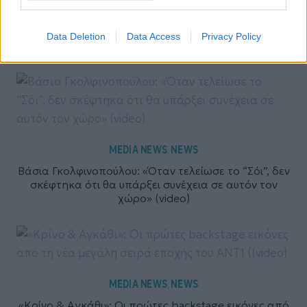
Data Deletion
Data Access
Privacy Policy
MEDIA NEWS
NEWS
,
Βάσια Γκολφινοπούλου: «Όταν τελείωσε το “Σόι”, δεν
σκέφτηκα ότι θα υπάρξει συνέχεια σε αυτόν τον
χώρο» (video)
MEDIA NEWS
NEWS
,
«Κρίνο & Αγκάθι»: Οι πρώτες backstage εικόνες από