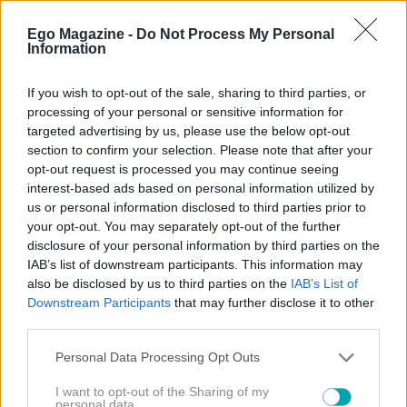
Η πρεμιέρα της 11ης σεζόν απέδειξε ότι το
The
Voice
παραμένει ένα πρόγραμμα γεμάτο
Ego Magazine -
Do Not Process My Personal
Information
ενέργεια, εκπλήξεις και συγκίνηση. Το κοινό
δείχνει ανυπομονησία για τις επόμενες
If you wish to opt-out of the sale, sharing to third parties, or
εκπομπές, ενώ οι coaches φάνηκαν
processing of your personal or sensitive information for
αποφασισμένοι να δώσουν τον καλύτερό τους
targeted advertising by us, please use the below opt-out
section to confirm your selection. Please note that after your
εαυτό. Η χρονιά ξεκινά με εκρηκτικό τρόπο,
opt-out request is processed you may continue seeing
αφήνοντας τις καλύτερες εντυπώσεις και
interest-based ads based on personal information utilized by
μεγάλες προσδοκίες για όσα θα ακολουθήσουν.
us or personal information disclosed to third parties prior to
your opt-out. You may separately opt-out of the further
disclosure of your personal information by third parties on the
IAB’s list of downstream participants. This information may
also be disclosed by us to third parties on the
IAB’s List of
Downstream Participants
that may further disclose it to other
third parties.
Please note that this website/app uses one or more Google
Personal Data Processing Opt Outs
services and may gather and store information including but
not limited to your visit or usage behaviour. You may click to
I want to opt-out of the Sharing of my
personal data.