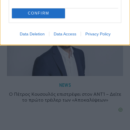
CONFIRM
Data Deletion
Data Access
Privacy Policy
NEWS
Ο Πέτρος Κουσουλός επιστρέφει στον ΑΝΤ1 – Δείτε
το πρώτο τρέιλερ των «Αποκαλύψεων»