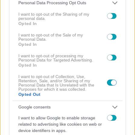
Please note that this website/app uses one or more Google
Personal Data Processing Opt Outs
services and may gather and store information including but
not limited to your visit or usage behaviour. You may click to
I want to opt-out of the Sharing of my
personal data.
grant or deny consent to Google and its third-party tags to
Opted In
use your data for below specified purposes in below Google
consent section.
I want to opt-out of the Sale of my
Personal Data.
Opted In
I want to opt-out of processing my
Personal Data for Targeted Advertising.
Opted In
I want to opt-out of Collection, Use,
Retention, Sale, and/or Sharing of my
Personal Data that Is Unrelated with the
Purposes for which it was collected.
Opted Out
Google consents
I want to allow Google to enable storage
related to advertising like cookies on web or
device identifiers in apps.