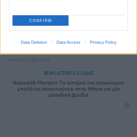
NEWS
ΑΤΖΕΝΤΑ
ΘΕΑΤΡΟ
,
,
«Οιδίποδας Τύραννος»: Μια σύγχρονη
χοροθεατρική προσέγγιση της τραγωδίας του
CONFIRM
Σοφοκλή (video)
Data Deletion
Data Access
Privacy Policy
NEWS
ΑΤΖΕΝΤΑ
ΕΞΟΔΟΣ
,
,
Nasioutzik Mansion: Τα αστέρια του παγκόσμιου
μπαλέτου συναντιούνται στην Αθήνα για μία
μοναδική βραδιά