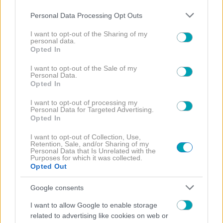
Please note that this website/app uses one or more Google
Personal Data Processing Opt Outs
services and may gather and store information including but
not limited to your visit or usage behaviour. You may click to
I want to opt-out of the Sharing of my
personal data.
grant or deny consent to Google and its third-party tags to
Opted In
use your data for below specified purposes in below Google
consent section.
I want to opt-out of the Sale of my
Personal Data.
NEWS
ΑΤΖΕΝΤΑ
ΒΙΒΛΙΟ
ΜΕ ΤΗ ΜΑΤΙΑ ΤΗΣ
,
,
,
Opted In
ΘΕΟΦΑΝΙΑΣ
I want to opt-out of processing my
Η συγγραφέας και δημοσιογράφος Θεοφανία
Personal Data for Targeted Advertising.
Ανδρονίκου Βασιλάκη ανοίγει την καρδιά της στο
Opted In
«ENJOY»
I want to opt-out of Collection, Use,
Retention, Sale, and/or Sharing of my
Personal Data that Is Unrelated with the
Purposes for which it was collected.
Opted Out
Google consents
I want to allow Google to enable storage
related to advertising like cookies on web or