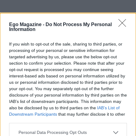
Ego Magazine -
Do Not Process My Personal
Information
If you wish to opt-out of the sale, sharing to third parties, or
Όπως όλα δείχνουν, η Πάρος θα αποτελέσει και
processing of your personal or sensitive information for
targeted advertising by us, please use the below opt-out
φέτος το αγαπημένο της «καταφύγιο», εκεί όπου
section to confirm your selection. Please note that after your
γεμίζει τις μπαταρίες της πριν επιστρέψει
opt-out request is processed you may continue seeing
ανανεωμένη στις επαγγελματικές της
interest-based ads based on personal information utilized by
us or personal information disclosed to third parties prior to
υποχρεώσεις τη νέα τηλεοπτική σεζόν.
your opt-out. You may separately opt-out of the further
disclosure of your personal information by third parties on the
IAB’s list of downstream participants. This information may
also be disclosed by us to third parties on the
IAB’s List of
Downstream Participants
that may further disclose it to other
third parties.
Please note that this website/app uses one or more Google
Personal Data Processing Opt Outs