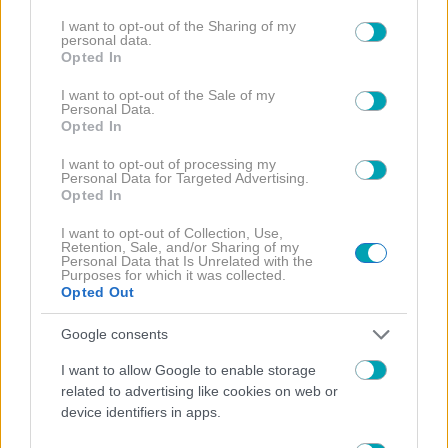
services and may gather and store information including but
not limited to your visit or usage behaviour. You may click to
I want to opt-out of the Sharing of my
personal data.
ΣΤΑΜΑΤΙΝΑ ΤΣΙΜΤΣΙΛΗ
grant or deny consent to Google and its third-party tags to
Opted In
use your data for below specified purposes in below Google
consent section.
I want to opt-out of the Sale of my
Personal Data.
Opted In
I want to opt-out of processing my
Personal Data for Targeted Advertising.
Opted In
ΔΙΑΒΑΣΤΕ
ΠΕΡΙΣΣΟΤΕΡΑ
I want to opt-out of Collection, Use,
Retention, Sale, and/or Sharing of my
Personal Data that Is Unrelated with the
Purposes for which it was collected.
Opted Out
Google consents
I want to allow Google to enable storage
related to advertising like cookies on web or
device identifiers in apps.
NEWS