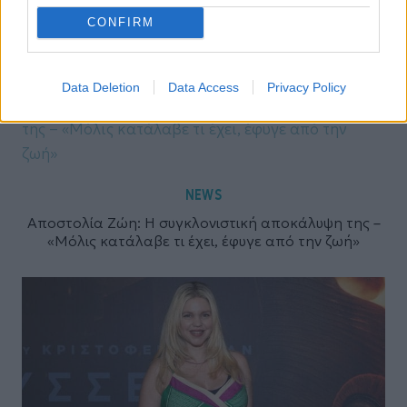
NEWS
ΚΟΙΝΩΝΙΑ
,
CONFIRM
Λυκαβηττός: Λύθηκε το μυστήριο με την σορό στη
σπηλιά – Τι έδειξε η ιατροδικαστική εξέταση
Data Deletion
Data Access
Privacy Policy
NEWS
Αποστολία Ζώη: Η συγκλονιστική αποκάλυψη της –
«Μόλις κατάλαβε τι έχει, έφυγε από την ζωή»