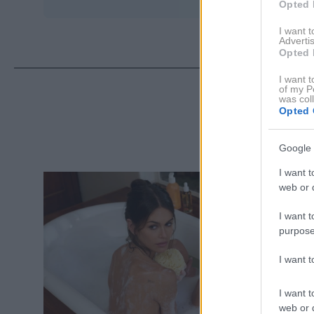
Opted 
I want 
Advertis
Opted 
I want t
of my P
was col
ΔΙΑ
Opted 
Google 
I want t
web or d
I want t
purpose
I want 
I want t
web or d