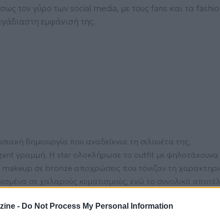
ς τον γύρο των social media, με τους fans και τα fashio
εγάδιαστη εμφάνισή της.
ωσιακή δημιουργία που αναδείκνυε τη σιλουέτα της,
gant γραμμή. Η star ολοκλήρωσε το outfit με ψηλοτάκουνα
 makeup σε bronze αποχρώσεις που τόνιζαν τη χαρακτηρι
ενισμένα σε χαλαρούς κυματισμούς, ενώ το συνολικό αποτέ
ο για βραδινή έξοδο στην πόλη.
zine -
Do Not Process My Personal Information