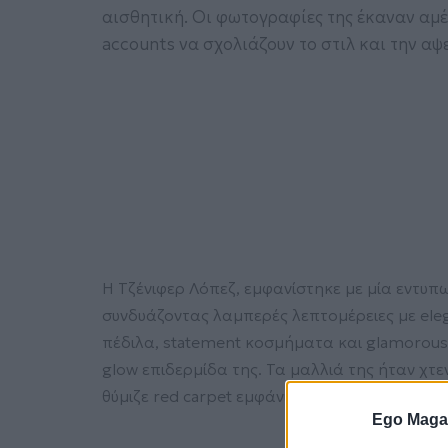
αισθητική. Οι φωτογραφίες της έκαναν αμέσω
accounts να σχολιάζουν το στιλ και την αψ
Η Τζένιφερ Λόπεζ, εμφανίστηκε με μία εντυπ
συνδυάζοντας λαμπερές λεπτομέρειες με ele
πέδιλα, statement κοσμήματα και glamorous
glow επιδερμίδα της. Τα μαλλιά της ήταν χτ
θύμιζε red carpet εμφάνιση, παρότι επρόκειτ
Ego Maga