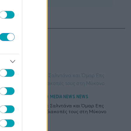
ΤΕΡΑ
HOLLYWOOD
MEDIA NEWS
NEWS
,
,
Νικόλ Κίντμαν, Ζόε Σαλντάνα και Όμαρ Επς
απολαμβάνουν τις διακοπές τους στη Μύκονο