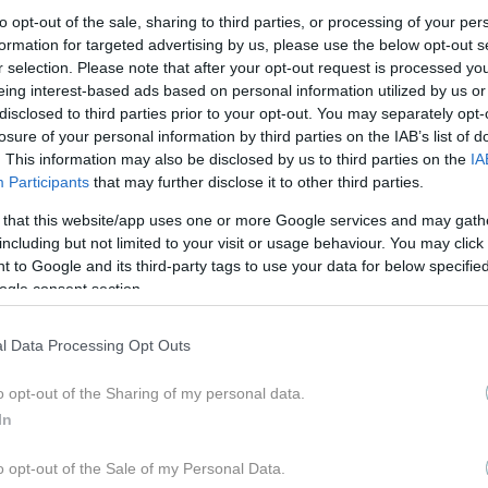
to opt-out of the sale, sharing to third parties, or processing of your per
 της
formation for targeted advertising by us, please use the below opt-out s
r selection. Please note that after your opt-out request is processed y
eing interest-based ads based on personal information utilized by us or
πεζ καταφέρνει να μονοπωλήσει το ενδιαφέρον με τις
disclosed to third parties prior to your opt-out. You may separately opt-
 εδώ και δεκαετίες μία από τις πιο καλοντυμένες γυναίκες
losure of your personal information by third parties on the IAB’s list of
γίνονται viral και επηρεάζουν τις τάσεις της μόδας και τ
. This information may also be disclosed by us to third parties on the
IA
 τις λαμπερές υφές, τα body-hugging φορέματα και τις
Participants
that may further disclose it to other third parties.
 πάντα looks που ισορροπούν ανάμεσα στο sexy και το
 that this website/app uses one or more Google services and may gath
including but not limited to your visit or usage behaviour. You may click 
 to Google and its third-party tags to use your data for below specifi
ogle consent section.
l Data Processing Opt Outs
o opt-out of the Sharing of my personal data.
In
ΤΖΕΝΙΦΕΡ ΛΟΠΕΖ
o opt-out of the Sale of my Personal Data.