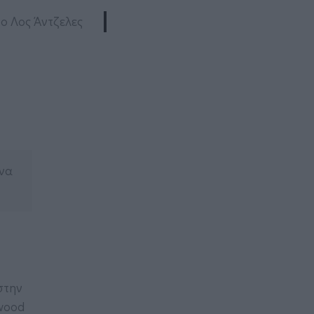
ο Λος Άντζελες
 να
στην
ywood