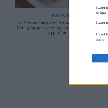
I want t
or app.
HOLLYWOOD
Η Κάια Γκέρμπερ απαντά για τις συγκρίσεις με τη
I want t
Σίντι Κρόφορντ: «Μακάρι να μοιάζω τόσο πολύ μ
τη μητέρα μου»!
I want t
authenti