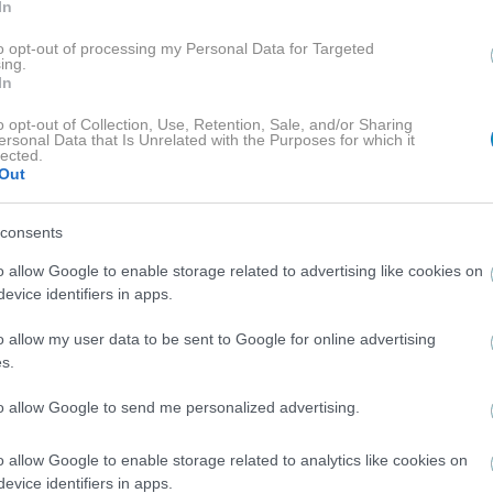
In
to opt-out of processing my Personal Data for Targeted
ing.
In
o opt-out of Collection, Use, Retention, Sale, and/or Sharing
ersonal Data that Is Unrelated with the Purposes for which it
lected.
ΒΑΣΤΕ ΠΕΡΙΣΣΟ
Out
consents
o allow Google to enable storage related to advertising like cookies on
evice identifiers in apps.
o allow my user data to be sent to Google for online advertising
s.
HOLLYWOOD
to allow Google to send me personalized advertising.
Η Έμα Χέμινγκ αποκαλύπτει για τον σύζυγό της,
Μπρους Γουίλις: «Επικοινωνούμε με αγκαλιές και
o allow Google to enable storage related to analytics like cookies on
βλέμματα»!
evice identifiers in apps.