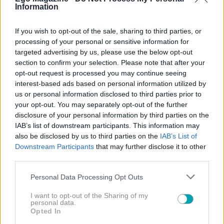
Information
NEWS
Πέτρος Κωστόπουλος: Η συγκινητική φωτογραφία
If you wish to opt-out of the sale, sharing to third parties, or
από τον γάμο της κόρης του – «Υπάρχουν μέρες που
processing of your personal or sensitive information for
δεν ξεχνάς ποτέ»
targeted advertising by us, please use the below opt-out
section to confirm your selection. Please note that after your
opt-out request is processed you may continue seeing
interest-based ads based on personal information utilized by
us or personal information disclosed to third parties prior to
your opt-out. You may separately opt-out of the further
disclosure of your personal information by third parties on the
IAB’s list of downstream participants. This information may
also be disclosed by us to third parties on the
IAB’s List of
Downstream Participants
that may further disclose it to other
third parties.
Please note that this website/app uses one or more Google
Personal Data Processing Opt Outs
services and may gather and store information including but
not limited to your visit or usage behaviour. You may click to
I want to opt-out of the Sharing of my
personal data.
grant or deny consent to Google and its third-party tags to
Opted In
use your data for below specified purposes in below Google