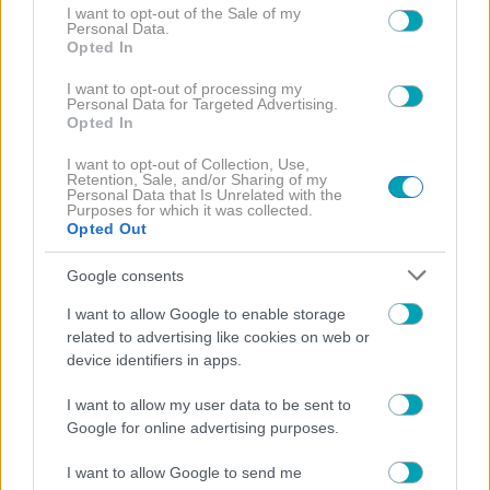
consent section.
I want to opt-out of the Sale of my
Personal Data.
Opted In
I want to opt-out of processing my
Personal Data for Targeted Advertising.
Opted In
I want to opt-out of Collection, Use,
Retention, Sale, and/or Sharing of my
Personal Data that Is Unrelated with the
Purposes for which it was collected.
NEWS
Opted Out
Τζούλια Νόβα: Ποζάρει με μπικίνι στην Πάρο και
Google consents
εντυπωσιάζει με τις καλοκαιρινές της φωτογραφίες
I want to allow Google to enable storage
related to advertising like cookies on web or
device identifiers in apps.
I want to allow my user data to be sent to
Google for online advertising purposes.
I want to allow Google to send me