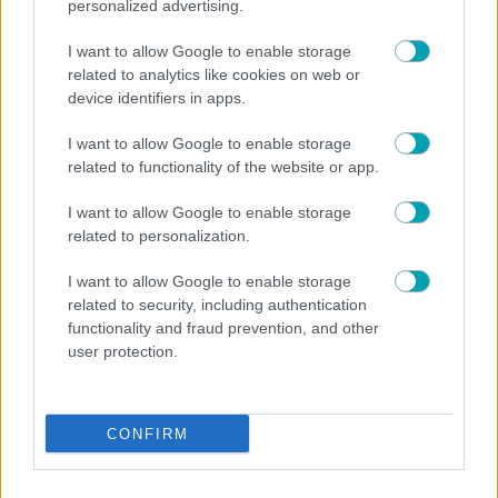
personalized advertising.
I want to allow Google to enable storage
related to analytics like cookies on web or
device identifiers in apps.
I want to allow Google to enable storage
NEWS
related to functionality of the website or app.
Ελένη Μενεγάκη: Η ανακοίνωση της διάσημης
ταβέρνας μετά την επίσκεψή της στην Κεφαλονιά –
I want to allow Google to enable storage
«Ήταν τιμή μας»
related to personalization.
I want to allow Google to enable storage
related to security, including authentication
functionality and fraud prevention, and other
user protection.
CONFIRM