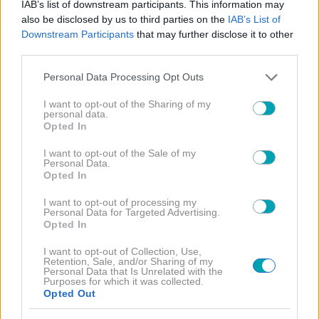
IAB’s list of downstream participants. This information may
NEWS
also be disclosed by us to third parties on the
IAB’s List of
Downstream Participants
that may further disclose it to other
Εσπευσμένα στο νοσοκομείο η Ιωάννα Τούνη -Τι
third parties.
συνέβη
Please note that this website/app uses one or more Google
Personal Data Processing Opt Outs
services and may gather and store information including but
not limited to your visit or usage behaviour. You may click to
I want to opt-out of the Sharing of my
personal data.
grant or deny consent to Google and its third-party tags to
Opted In
use your data for below specified purposes in below Google
consent section.
I want to opt-out of the Sale of my
Personal Data.
Opted In
I want to opt-out of processing my
Personal Data for Targeted Advertising.
Opted In
I want to opt-out of Collection, Use,
Retention, Sale, and/or Sharing of my
Personal Data that Is Unrelated with the
Purposes for which it was collected.
Opted Out