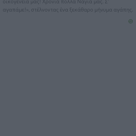
οικογένειά μας! Χρόνια πολλά Νάγια μας. Σ’
αγαπάμε!», στέλνοντας ένα ξεκάθαρο μήνυμα αγάπης.