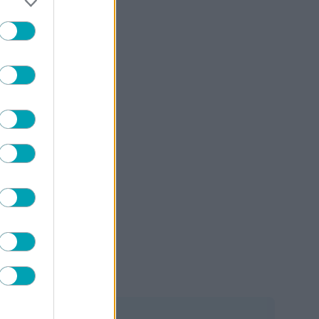
ταμίνη C,