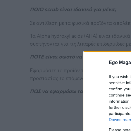
ΠΟΙΟ scrub είναι ιδανικό για μένα;
Σε αντίθεση με τα φυσικά προϊόντα απολέπι
Τα Alpha hydroxyl acids (AHA) είναι ιδανικ
συστήνονται για τις λιπαρές επιδερμίδες με
ΠΟΤΕ είναι σωστό να εφαρμόσω τα scrub
Ego Maga
Εφαρμόστε το προϊόν το βράδυ, πριν από τ
If you wish 
προστασίας το επόμενο πρωί, καθώς το δέρ
sensitive in
confirm you
ΠΩΣ να εφαρμόσω τα προϊόντα απολέπισ
continue se
information 
further disc
participants
Downstream 
Please note