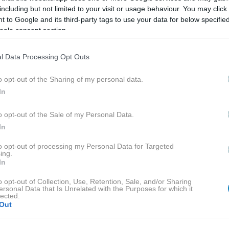
ι κάντε μασάζ στο πρόσωπο και το λαιμό. Μην ξεχνάτε 
including but not limited to your visit or usage behaviour. You may click 
 to Google and its third-party tags to use your data for below specifi
ogle consent section.
α ελέγξετε πριν αγοράσετε την αντιρυτιδική σας κ
l Data Processing Opt Outs
 τα παρακάτω πολύτιμα συστατικά:
o opt-out of the Sharing of my personal data.
In
ή κολλαγόνου
o opt-out of the Sale of my Personal Data.
τις βαθύτερες στιβάδες της επιδερμίδας, εξασφαλίζοντα
In
to opt-out of processing my Personal Data for Targeted
ing.
ση
In
η
o opt-out of Collection, Use, Retention, Sale, and/or Sharing
ersonal Data that Is Unrelated with the Purposes for which it
lected.
Out