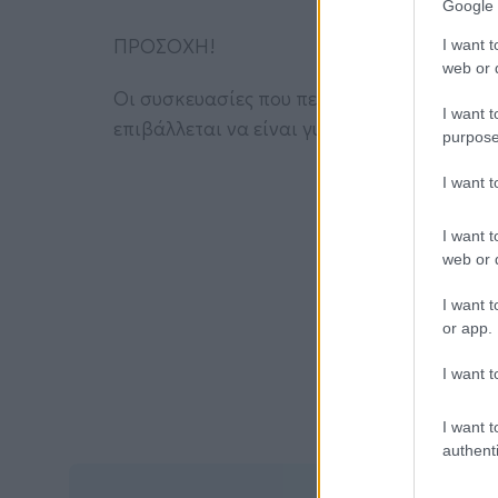
Google 
ΠΡΟΣΟΧΗ!
I want t
web or d
Οι συσκευασίες που περιέχουν ευαίσθητες σ
I want t
επιβάλλεται να είναι γυάλινες και σκουρόχ
purpose
I want 
I want t
web or d
I want t
or app.
I want t
I want t
authenti