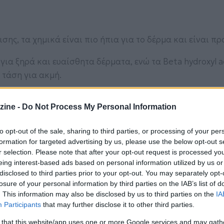
σης, τα χημικά είναι πιο ήπια για το δέρμα και είναι πρ
ά για ξηρά και ευαίσθητα δέρματα, ενώ τα Beta hydroxyl a
 τάση για ακμή.
;
zine -
Do Not Process My Personal Information
ον ύπνο και χρησιμοποιήστε μία κρέμα ημέρας με δείκτη
to opt-out of the sale, sharing to third parties, or processing of your per
μα θα είναι πιο ευαίσθητο στο φως.
formation for targeted advertising by us, please use the below opt-out s
r selection. Please note that after your opt-out request is processed y
ης;
eing interest-based ads based on personal information utilized by us or
disclosed to third parties prior to your opt-out. You may separately opt-
losure of your personal information by third parties on the IAB’s list of
. This information may also be disclosed by us to third parties on the
IA
Participants
that may further disclose it to other third parties.
 that this website/app uses one or more Google services and may gath