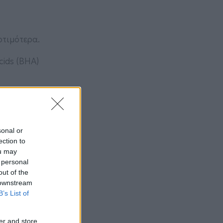
οτιμότερα.
cids (BHA)
sonal or
ection to
ou may
 personal
out of the
 downstream
B’s List of
er and store