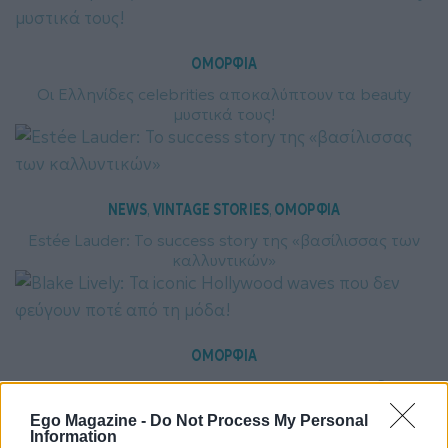
ΟΜΟΡΦΙΑ
Οι Ελληνίδες celebrities αποκαλύπτουν τα beauty
μυστικά τους!
NEWS
VINTAGE STORIES
ΟΜΟΡΦΙΑ
, 
, 
Estée Lauder: Το success story της «βασίλισσας των
καλλυντικών»
ΟΜΟΡΦΙΑ
Blake Lively: Τα iconic Hollywood waves που δεν
φεύγουν ποτέ από τη μόδα!
Ego Magazine -
Do Not Process My Personal
Information