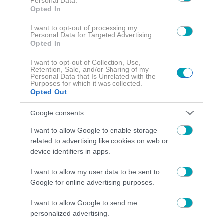
Personal Data.
Opted In
ΟΜΟΡΦΙΑ
I want to opt-out of processing my
Personal Data for Targeted Advertising.
Το signature χτένισμα που χαρίζει πάντα Polished και
Opted In
effortless αποτέλεσμα
I want to opt-out of Collection, Use,
Retention, Sale, and/or Sharing of my
Personal Data that Is Unrelated with the
Purposes for which it was collected.
Opted Out
ΟΜΟΡΦΙΑ
Ελένη Μενεγάκη: Τα μυστικά πίσω από το fresh skin
Google consents
και το iconic glow makeup
I want to allow Google to enable storage
related to advertising like cookies on web or
device identifiers in apps.
I want to allow my user data to be sent to
NEWS
ΟΜΟΡΦΙΑ
, 
Google for online advertising purposes.
Ιωάννα Μαλέσκου: Κουρεύτηκε καρέ και στέλνει
I want to allow Google to send me
ξεκάθαρο μήνυμα «Κόβω και ανθρώπους που δεν
personalized advertising.
θέλω στη ζωή μου»