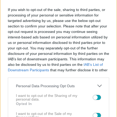
If you wish to opt-out of the sale, sharing to third parties, or
ΟΜΟΡΦΙΑ
processing of your personal or sensitive information for
targeted advertising by us, please use the below opt-out
Angelina Jolie: Το διαχρονικό hairstyle της πίσω από
section to confirm your selection. Please note that after your
κάθε εμφάνιση!
opt-out request is processed you may continue seeing
interest-based ads based on personal information utilized by
us or personal information disclosed to third parties prior to
your opt-out. You may separately opt-out of the further
ΟΜΟΡΦΙΑ
disclosure of your personal information by third parties on the
IAB’s list of downstream participants. This information may
Victoria Beckham: Το luxury skincare ritual πίσω από
also be disclosed by us to third parties on the
IAB’s List of
την αψεγάδιαστη επιδερμίδα της
Downstream Participants
that may further disclose it to other
third parties.
Please note that this website/app uses one or more Google
Personal Data Processing Opt Outs
ΟΜΟΡΦΙΑ
services and may gather and store information including but
not limited to your visit or usage behaviour. You may click to
I want to opt-out of the Sharing of my
Zendaya: Το effortless glam makeup που αντιγράφουν
personal data.
grant or deny consent to Google and its third-party tags to
όλες!
Opted In
use your data for below specified purposes in below Google
consent section.
I want to opt-out of the Sale of my