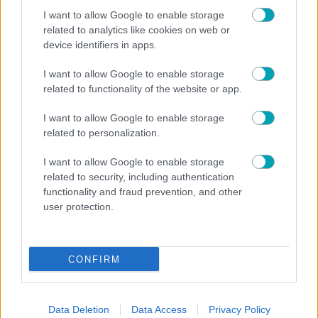
I want to allow Google to enable storage
related to analytics like cookies on web or
device identifiers in apps.
ΟΜΟΡΦΙΑ
I want to allow Google to enable storage
related to functionality of the website or app.
Angelopoulos Hair Company: Η Πολυτέλεια Στα
Μαλλιά Σου – Οι Κορυφαίες Τάσεις για την Άνοιξη
I want to allow Google to enable storage
2026
related to personalization.
I want to allow Google to enable storage
related to security, including authentication
functionality and fraud prevention, and other
user protection.
ΟΜΟΡΦΙΑ
Safe Sea – Το μόνο αντηλιακό που προστατεύει από τις
ακτίνες UVA/UVB και τα τσιμπήματα από τις
CONFIRM
τσούχτρες & μέδουσες.
Data Deletion
Data Access
Privacy Policy