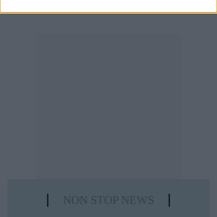
«
1
2
3
4
5
…
13
»
NON STOP NEWS