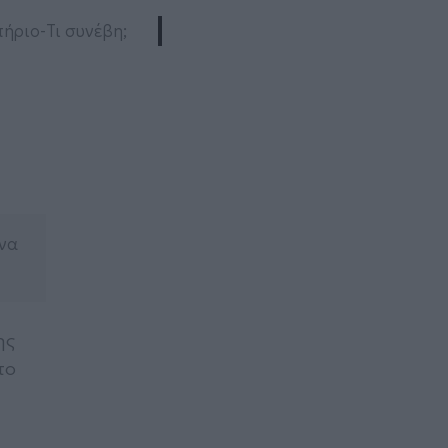
τήριο-Τι συνέβη;
 να
ης
το