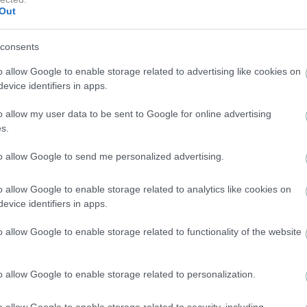
Out
consents
o allow Google to enable storage related to advertising like cookies on
evice identifiers in apps.
NEWS
o allow my user data to be sent to Google for online advertising
–
s.
Πόσο τρυφερό! Λίλα Μπακλέση: Η πρώτη
φωτογραφία από το μαιευρήριο μετά τη γέννηση
to allow Google to send me personalized advertising.
του γιου της
o allow Google to enable storage related to analytics like cookies on
evice identifiers in apps.
o allow Google to enable storage related to functionality of the website
o allow Google to enable storage related to personalization.
o allow Google to enable storage related to security, including