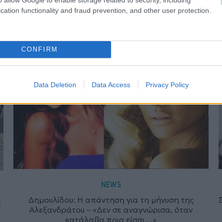
cation functionality and fraud prevention, and other user protection.
CONFIRM
Data Deletion
Data Access
Privacy Policy
NEWS
Δημουλίδου: Η απάντηση για τη μήνυση της
ε
Αλεξανδράτου – «Δεν σε αναγνώρισα, όταν
κατάλαβα ποια είσαι…»