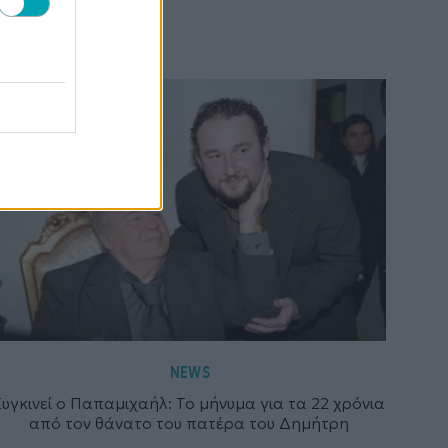
NEWS
Συγκινεί ο Παπαμιχαήλ: Το μήνυμα για τα 22 χρόνια
από τον θάνατο του πατέρα του Δημήτρη