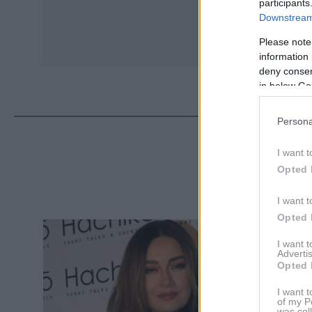
participants
Downstream 
Please note
information 
deny consent
in below Go
Persona
ΔΙΑ
I want t
Opted 
I want t
Opted 
I want 
Advertis
Opted 
I want t
of my P
was col