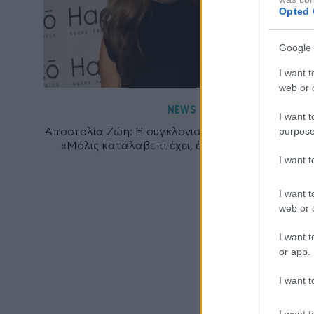
Opted 
Google 
I want t
web or d
NEWS
I want t
Αποστολία Ζώη: Η συγκλονιστική αποκάλυψη της 
purpose
«Μόλις κατάλαβε τι έχει, έφυγε από την ζωή»
I want 
I want t
web or d
I want t
or app.
I want t
I want t