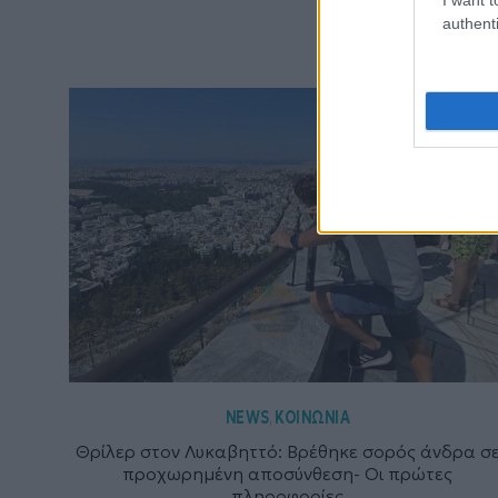
authenti
NEWS
ΚΟΙΝΩΝΙΑ
,
Θρίλερ στον Λυκαβηττό: Βρέθηκε σορός άνδρα σ
προχωρημένη αποσύνθεση- Οι πρώτες
πληροφορίες