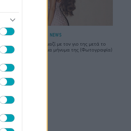
NEWS
Ανδρομάχη: Ξανά μαζί με τον γιο της μετά το
εξιτήριο – Το όλο νόημα μήνυμα της (Φωτογραφία)