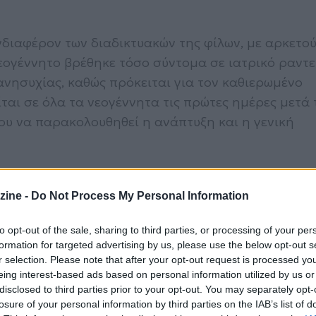
διαφέρον των διαδικτυακών της φίλων, με αρκετού
εογέννητο βρέθηκε τόσο σύντομα σε ιατρικό ραντε
ανησυχίας, καθώς πρόκειται για τον καθιερωμένο
ται σε όλα τα νεογέννητα τις πρώτες ημέρες μετά 
νου να παρακολουθηθεί η ανάπτυξη και η γενική
zine -
Do Not Process My Personal Information
ε δεκάδες ευχές και μηνύματα αγάπης, με τους
 τη χαρά τους βλέποντας τη Μαριαλένα και τον Σάκ
to opt-out of the sale, sharing to third parties, or processing of your per
formation for targeted advertising by us, please use the below opt-out s
 μαζί με τον μικρό τους πρίγκιπα.
r selection. Please note that after your opt-out request is processed y
eing interest-based ads based on personal information utilized by us or
disclosed to third parties prior to your opt-out. You may separately opt-
losure of your personal information by third parties on the IAB’s list of