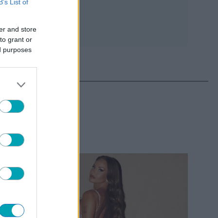
B’s List of
ε
er and store
to grant or
ed purposes
ΤΕΡΑ