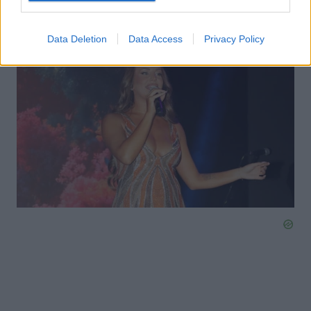
εβδομάδα αφού ολοκληρώσουμε τις υποχρεώσεις
μας, θα γίνει ο γάμος μας»
Data Deletion
Data Access
Privacy Policy