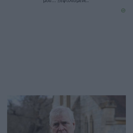
μου… Ξεφτιλισμένε..”