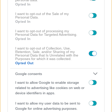
personal data.
grant or deny consent to Google and its third-party tags to
Opted In
use your data for below specified purposes in below Google
consent section.
I want to opt-out of the Sale of my
Personal Data.
Opted In
I want to opt-out of processing my
Personal Data for Targeted Advertising.
Opted In
I want to opt-out of Collection, Use,
Retention, Sale, and/or Sharing of my
Personal Data that Is Unrelated with the
NEWS
Purposes for which it was collected.
Opted Out
Μελίνα Νικολαίδη: Ξανά ερωτευμένη η κόρη της
Βανδή- Όλες οι λεπτομέρειες
Google consents
I want to allow Google to enable storage
related to advertising like cookies on web or
device identifiers in apps.
I want to allow my user data to be sent to
Google for online advertising purposes.