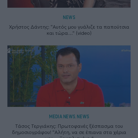
NEWS
Χρήστος Δάντης: “Αυτός μου γυάλιζε τα παπούτσια
και τώρα…” (video)
MEDIA NEWS
NEWS
,
Τάσος Τεργιάκης: Πρωτοφανές ξέσπασμα του
δημοσιογράφου! “Αλήτη, να σε έπιανα στα χέρια