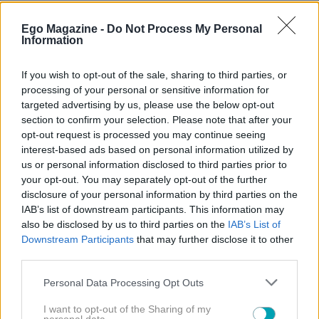
Ego Magazine -
Do Not Process My Personal
Information
If you wish to opt-out of the sale, sharing to third parties, or
Άννα Βίσση
ΔΗΜΗΤΡΑ ΚΟΥΣΤΑ
processing of your personal or sensitive information for
targeted advertising by us, please use the below opt-out
section to confirm your selection. Please note that after your
opt-out request is processed you may continue seeing
interest-based ads based on personal information utilized by
us or personal information disclosed to third parties prior to
your opt-out. You may separately opt-out of the further
ΔΙΑΒΑΣΤΕ
disclosure of your personal information by third parties on the
IAB’s list of downstream participants. This information may
ΠΕΡΙΣΣΟΤΕΡΑ
also be disclosed by us to third parties on the
IAB’s List of
Downstream Participants
that may further disclose it to other
third parties.
Please note that this website/app uses one or more Google
Personal Data Processing Opt Outs
services and may gather and store information including but
not limited to your visit or usage behaviour. You may click to
I want to opt-out of the Sharing of my